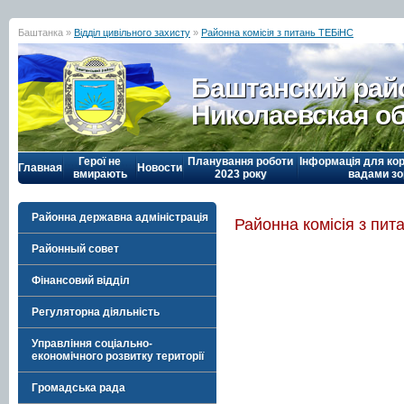
Баштанка »
Відділ цивільного захисту
»
Районна комісія з питань ТЕБіНС
Баштанский рай
Николаевская о
Герої не
Планування роботи
Інформація для кор
Главная
Новости
вмирають
2023 року
вадами зо
Районна державна адміністрація
Районна комісія з пи
Районный совет
Фінансовий відділ
Регуляторна діяльність
Управління соціально-
економічного розвитку території
Громадська рада