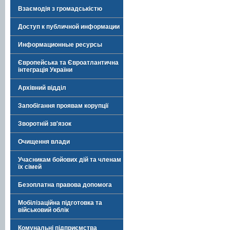
Взаємодія з громадськістю
Доступ к публичной информации
Информационные ресурсы
Європейська та Євроатлантична
інтеграція України
Архівний відділ
Запобігання проявам корупції
Зворотній зв'язок
Очищення влади
Учасникам бойових дій та членам
їх сімей
Безоплатна правова допомога
Мобілізаційна підготовка та
військовий облік
Комунальні підприємства