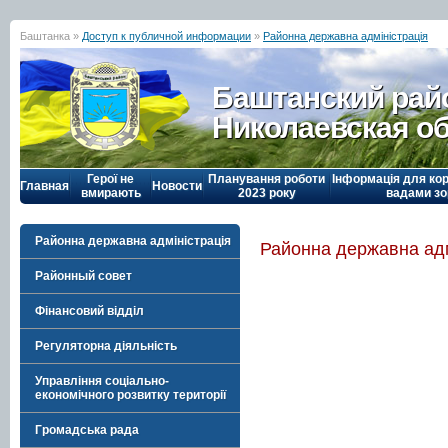
Баштанка »
Доступ к публичной информации
»
Районна державна адміністрація
Баштанский рай
Николаевская о
Герої не
Планування роботи
Інформація для кор
Главная
Новости
вмирають
2023 року
вадами зо
Районна державна адміністрація
Районна державна адм
Районный совет
Фінансовий відділ
Регуляторна діяльність
Управління соціально-
економічного розвитку території
Громадська рада