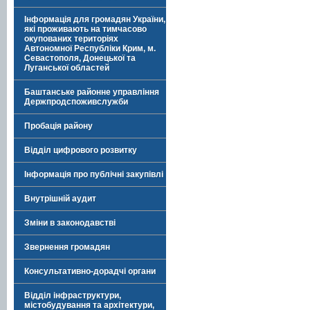
Інформація для громадян України,
які проживають на тимчасово
окупованих територіях
Автономної Республіки Крим, м.
Севастополя, Донецької та
Луганської областей
Баштанське районне управління
Держпродспоживслужби
Пробація району
Відділ цифрового розвитку
Інформація про публічні закупівлі
Внутрішній аудит
Зміни в законодавстві
Звернення громадян
Консультативно-дорадчі органи
Відділ інфраструктури,
містобудування та архітектури,