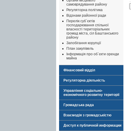
Органи місцевого
самоврядування району
Регуляторна політика
Відзнаки районної ради
Перелік суб`єктів
господарювання спільної
власності територіальних
громад міста, сіл Баштанського
району
Запобігання корупції
План закупівель
Інформація про об`єкти оренди
майна
Фінансовий відділ
Регуляторна діяльність
Управління соціально-
економічного розвитку території
Громадська рада
Взаємодія з громадськістю
Доступ к публичной информации