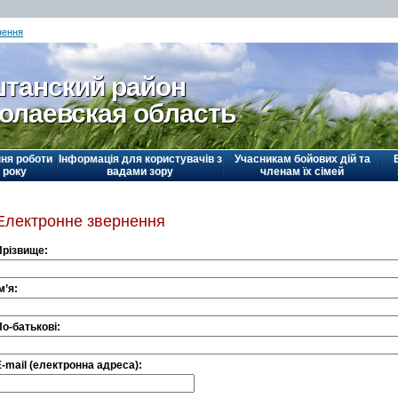
нення
танский район
олаевская область
ня роботи
Інформація для користувачів з
Учасникам бойових дій та
 року
вадами зору
членам їх сімей
Електронне звернення
Прізвище:
м’я:
По-батькові:
E-mail (електронна адреса):