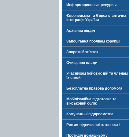
Информационные ресурсы
Європейська та Євроатлантична
інтеграція України
Архівний відділ
Запобігання проявам корупції
Зворотній зв'язок
Очищення влади
Учасникам бойових дій та членам
їх сімей
Безоплатна правова допомога
Мобілізаційна підготовка та
військовий облік
Комунальні підприємства
Режим підвищеної готовності
Протидія домашньому