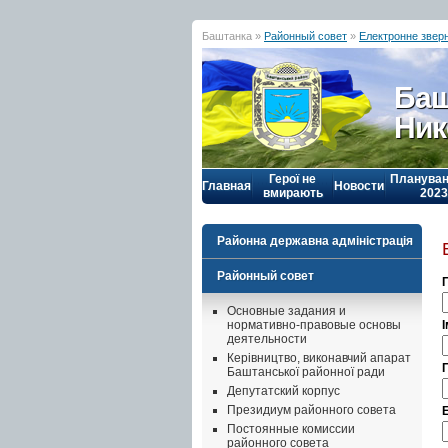
Баштанка »
Районный совет
»
Електронне звер
Баш
Ник
Герої не
Плануван
Главная
Новости
вмирають
2023
Районна державна адміністрація
Районный совет
Основные задания и
І
нормативно-правовые основы
деятельности
Керівництво, виконавчий апарат
Баштанської районної ради
Депутатский корпус
Президиум районного совета
Постоянные комиссии
районного совета