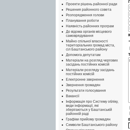
Проекти рішень районної ради
Решения районного совета
Розпорядження голови
Планування роботи
Наявність районних програм
До відома органів місцевого
самоврядування
Майно спільної власності
територіальних громад міста,
сіл Баштанського району
Допомога депутатам
Матеріали на розгляд чергових
засідань постійних комісій
Матеріали розгляду засідань
постійних комісій
Електронне звернення
Звернення громадян
Результати голосування
Вакансії
Інформація про Систему обліку,
види інформації, які
зберігаються у Баштанській
районній раді
Графіки прийому громадян
Символи Баштанського району