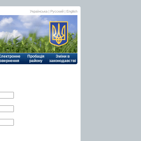
Українська
| Русский |
English
Електронне
Пробація
Зміни в
звернення
району
законодавстві