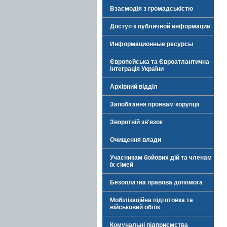
Взаємодія з громадськістю
Доступ к публичной информации
Информационные ресурсы
Європейська та Євроатлантична
інтеграція України
Архівний відділ
Запобігання проявам корупції
Зворотній зв'язок
Очищення влади
Учасникам бойових дій та членам
їх сімей
Безоплатна правова допомога
Мобілізаційна підготовка та
військовий облік
Комунальні підприємства