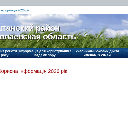
інформація 2026 рік
танский район
олаевская область
ня роботи
Інформація для користувачів з
Учасникам бойових дій та
 року
вадами зору
членам їх сімей
Корисна інформація 2026 рік