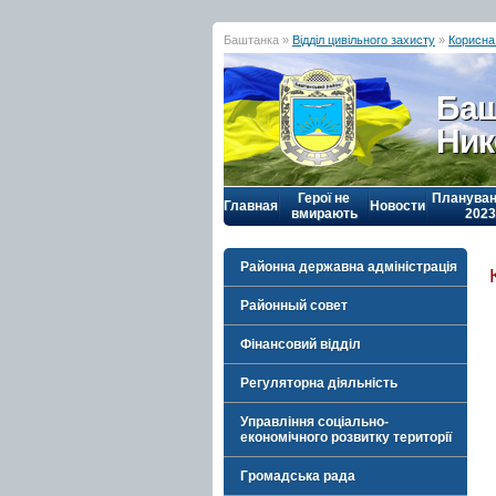
Баштанка »
Відділ цивільного захисту
»
Корисна 
Баш
Ник
Герої не
Плануван
Главная
Новости
вмирають
2023
Районна державна адміністрація
Районный совет
Фінансовий відділ
Регуляторна діяльність
Управління соціально-
економічного розвитку території
Громадська рада