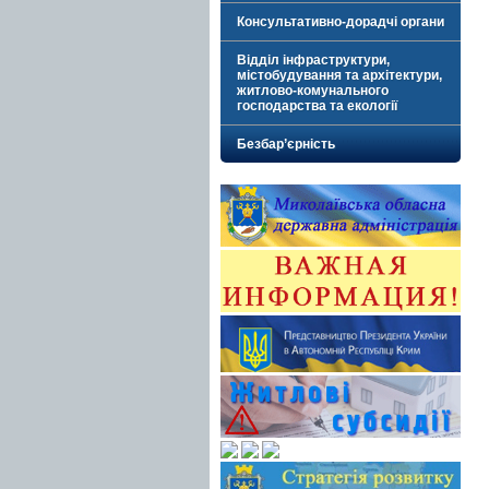
Консультативно-дорадчі органи
Відділ інфраструктури,
містобудування та архітектури,
житлово-комунального
господарства та екології
Безбар’єрність