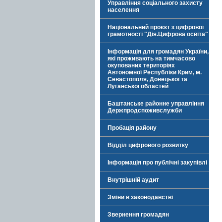
Управління соціального захисту
населення
Національний проєкт з цифрової
грамотності "Дія.Цифрова освіта"
Інформація для громадян України,
які проживають на тимчасово
окупованих територіях
Автономної Республіки Крим, м.
Севастополя, Донецької та
Луганської областей
Баштанське районне управління
Держпродспоживслужби
Пробація району
Відділ цифрового розвитку
Інформація про публічні закупівлі
Внутрішній аудит
Зміни в законодавстві
Звернення громадян