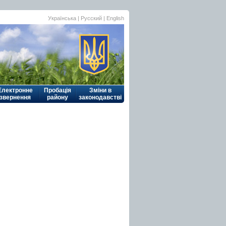
Українська
| Русский |
English
Електронне
Пробація
Зміни в
звернення
району
законодавстві