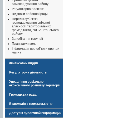
Органи місцевого
самоврядування району
Регуляторна політика
Відзнаки районної ради
Перелік суб`єктів
господарювання спільної
власності територіальних
громад міста, сіл Баштанського
району
Запобігання корупції
План закупівель
Інформація про об`єкти оренди
майна
Фінансовий відділ
Регуляторна діяльність
Управління соціально-
економічного розвитку території
Громадська рада
Взаємодія з громадськістю
Доступ к публичной информации