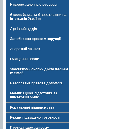
Информационные ресурсы
Європейська та Євроатлантична
інтеграція України
Архівний відділ
Запобігання проявам корупції
Зворотній зв'язок
Очищення влади
Учасникам бойових дій та членам
їх сімей
Безоплатна правова допомога
Мобілізаційна підготовка та
військовий облік
Комунальні підприємства
Режим підвищеної готовності
Протидія домашньому