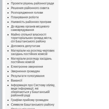
Проекти рішень районної ради
Решения районного совета
Розпорядження голови
Планування роботи
Наявність районних програм
До відома органів місцевого
самоврядування
Майно спільної власності
територіальних громад міста,
сіл Баштанського району
Допомога депутатам
Матеріали на розгляд чергових
засідань постійних комісій
Матеріали розгляду засідань
постійних комісій
Електронне звернення
Звернення громадян
Результати голосування
Вакансії
Інформація про Систему обліку,
види інформації, які
зберігаються у Баштанській
районній раді
Графіки прийому громадян
Символи Баштанського району