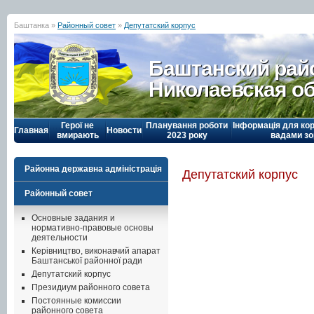
Баштанка »
Районный совет
»
Депутатский корпус
Баштанский рай
Николаевская о
Герої не
Планування роботи
Інформація для кор
Главная
Новости
вмирають
2023 року
вадами зо
Районна державна адміністрація
Депутатский корпус
Районный совет
Основные задания и
нормативно-правовые основы
деятельности
Керівництво, виконавчий апарат
Баштанської районної ради
Депутатский корпус
Президиум районного совета
Постоянные комиссии
районного совета