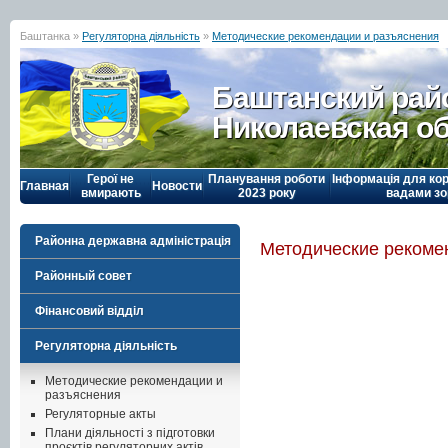
Баштанка »
Регуляторна діяльність
»
Методические рекомендации и разъяснения
Баштанский рай
Николаевская о
Герої не
Планування роботи
Інформація для кор
Главная
Новости
вмирають
2023 року
вадами зо
Районна державна адміністрація
Методические рекоме
Районный совет
Фінансовий відділ
Регуляторна діяльність
Методические рекомендации и
разъяснения
Регуляторные акты
Плани діяльності з підготовки
проєктів регуляторних актів