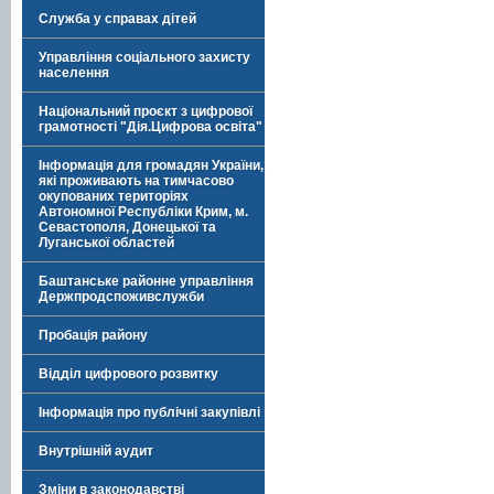
Служба у справах дітей
Управління соціального захисту
населення
Національний проєкт з цифрової
грамотності "Дія.Цифрова освіта"
Інформація для громадян України,
які проживають на тимчасово
окупованих територіях
Автономної Республіки Крим, м.
Севастополя, Донецької та
Луганської областей
Баштанське районне управління
Держпродспоживслужби
Пробація району
Відділ цифрового розвитку
Інформація про публічні закупівлі
Внутрішній аудит
Зміни в законодавстві