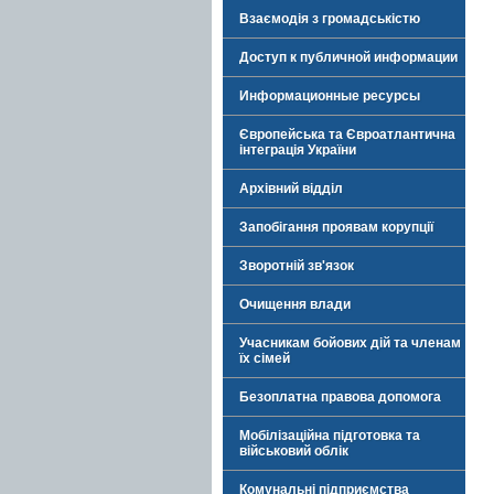
Взаємодія з громадськістю
Доступ к публичной информации
Информационные ресурсы
Європейська та Євроатлантична
інтеграція України
Архівний відділ
Запобігання проявам корупції
Зворотній зв'язок
Очищення влади
Учасникам бойових дій та членам
їх сімей
Безоплатна правова допомога
Мобілізаційна підготовка та
військовий облік
Комунальні підприємства