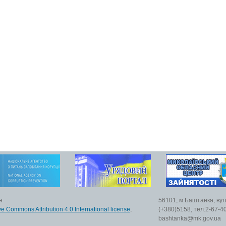
я
56101, м.Баштанка, вул
ve Commons Attribution 4.0 International license
,
(+380)5158, тел.2-67-40
bashtanka@mk.gov.ua