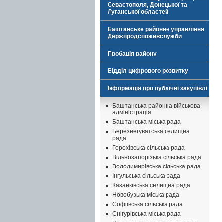
Севастополя, Донецької та
Луганської областей
Баштанське районне управління
Держпродспоживслужби
Пробація району
Відділ цифрового розвитку
Інформація про публічні закупівлі
Баштанська районна військова
адміністрація
Баштанська міська рада
Березнегуватська селищна
рада
Горохівська сільська рада
Вільнозапорізька сільська рада
Володимирівська сільська рада
Інгульська сільська рада
Казанківська селищна рада
Новобузька міська рада
Софіївська сільська рада
Снігурівська міська рада