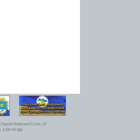
.Героїв Небесної Сотні, 37
, 2-68-40 (ф)