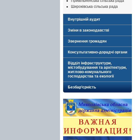
Привільненська сільська рада
Широківська сільська рада
Внутрішній аудит
Зміни в законодавстві
Звернення громадян
Консультативно-дорадчі органи
Відділ інфраструктури,
містобудування та архітектури,
житлово-комунального
господарства та екології
Безбар’єрність