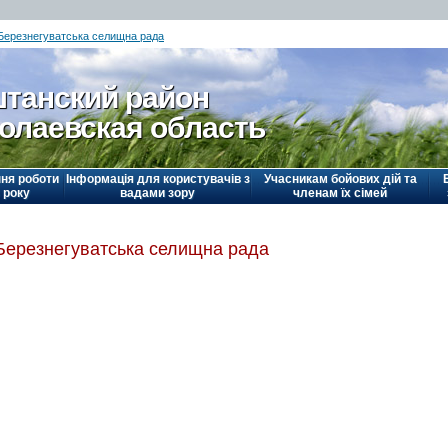
Березнегуватська селищна рада
танский район
олаевская область
ня роботи
Інформація для користувачів з
Учасникам бойових дій та
 року
вадами зору
членам їх сімей
Березнегуватська селищна рада