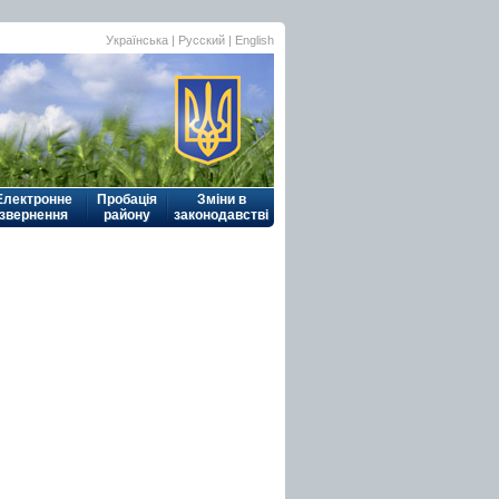
Українська
| Русский |
English
Електронне
Пробація
Зміни в
звернення
району
законодавстві