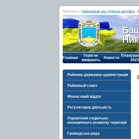
Баштанка »
Інформація про публічні закупівлі
»
Баш
Ник
Герої не
Плануван
Главная
Новости
вмирають
2023
Районна державна адміністрація
Районный совет
Фінансовий відділ
Регуляторна діяльність
Управління соціально-
економічного розвитку території
Громадська рада