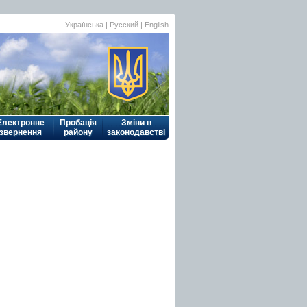
Українська
| Русский |
English
Електронне
Пробація
Зміни в
звернення
району
законодавстві