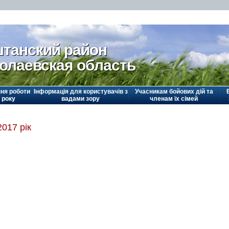
танский район
олаевская область
ня роботи
Інформація для користувачів з
Учасникам бойових дій та
 року
вадами зору
членам їх сімей
2017 рік