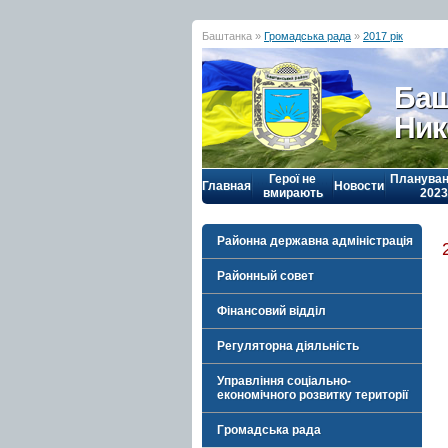
Баштанка »
Громадська рада
»
2017 рік
Баш
Ник
Герої не
Плануван
Главная
Новости
вмирають
2023
Районна державна адміністрація
Районный совет
Фінансовий відділ
Регуляторна діяльність
Управління соціально-
економічного розвитку території
Громадська рада