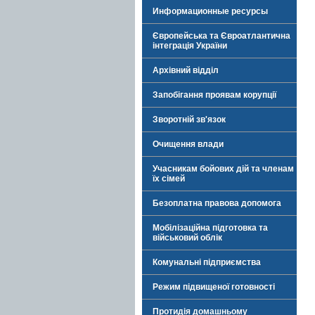
Информационные ресурсы
Європейська та Євроатлантична
інтеграція України
Архівний відділ
Запобігання проявам корупції
Зворотній зв'язок
Очищення влади
Учасникам бойових дій та членам
їх сімей
Безоплатна правова допомога
Мобілізаційна підготовка та
військовий облік
Комунальні підприємства
Режим підвищеної готовності
Протидія домашньому