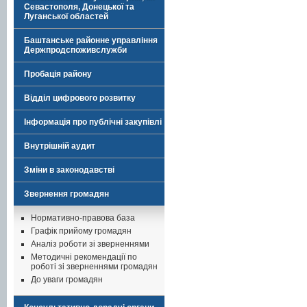
Севастополя, Донецької та
Луганської областей
Баштанське районне управління
Держпродспоживслужби
Пробація району
Відділ цифрового розвитку
Інформація про публічні закупівлі
Внутрішній аудит
Зміни в законодавстві
Звернення громадян
Нормативно-правова база
Графік прийому громадян
Аналіз роботи зі зверненнями
Методичні рекомендації по
роботі зі зверненнями громадян
До уваги громадян