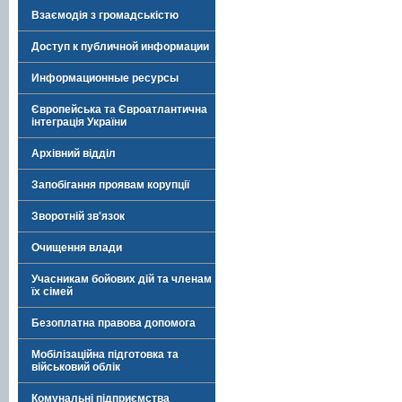
Взаємодія з громадськістю
Доступ к публичной информации
Информационные ресурсы
Європейська та Євроатлантична
інтеграція України
Архівний відділ
Запобігання проявам корупції
Зворотній зв'язок
Очищення влади
Учасникам бойових дій та членам
їх сімей
Безоплатна правова допомога
Мобілізаційна підготовка та
військовий облік
Комунальні підприємства