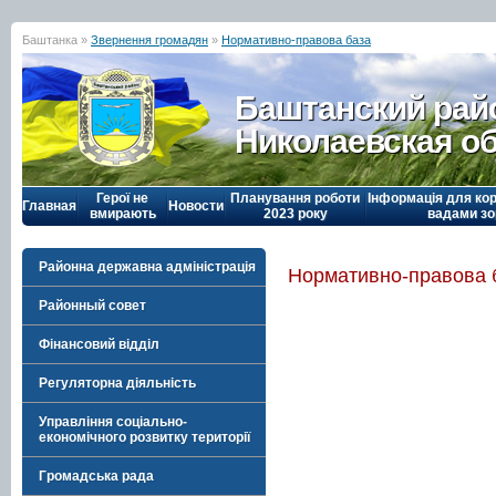
Баштанка »
Звернення громадян
»
Нормативно-правова база
Баштанский рай
Николаевская о
Герої не
Планування роботи
Інформація для кор
Главная
Новости
вмирають
2023 року
вадами зо
Районна державна адміністрація
Нормативно-правова 
Районный совет
Фінансовий відділ
Регуляторна діяльність
Управління соціально-
економічного розвитку території
Громадська рада