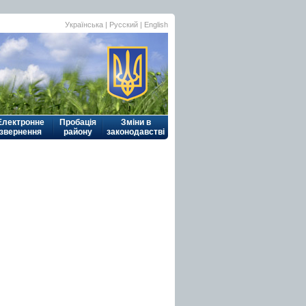
Українська
| Русский |
English
Електронне
Пробація
Зміни в
звернення
району
законодавстві