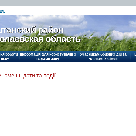
одії
танский район
олаевская область
ня роботи
Інформація для користувачів з
Учасникам бойових дій та
 року
вадами зору
членам їх сімей
Знаменні дати та події