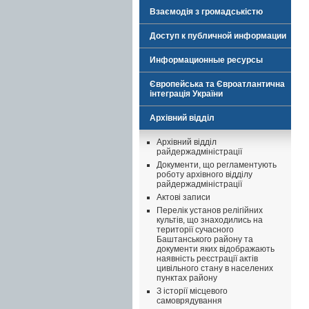
Взаємодія з громадськістю
Доступ к публичной информации
Информационные ресурсы
Європейська та Євроатлантична
інтеграція України
Архівний відділ
Архівний відділ
райдержадміністрації
Документи, що регламентують
роботу архівного відділу
райдержадміністрації
Актові записи
Перелік установ релігійних
культів, що знаходились на
території сучасного
Баштанського району та
документи яких відображають
наявність реєстрації актів
цивільного стану в населених
пунктах району
З історії місцевого
самоврядування