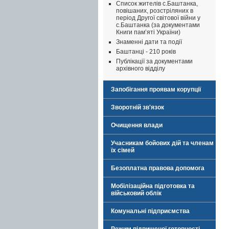
Список жителів с.Баштанка,
повішаних, розстріляних в
період Другої світової війни у
с.Баштанка (за документами
Книги пам’яті України)
Знаменні дати та події
Баштанці - 210 років
Публікації за документами
архівного відділу
Запобігання проявам корупції
Зворотній зв'язок
Очищення влади
Учасникам бойових дій та членам
їх сімей
Безоплатна правова допомога
Мобілізаційна підготовка та
військовий облік
Комунальні підприємства