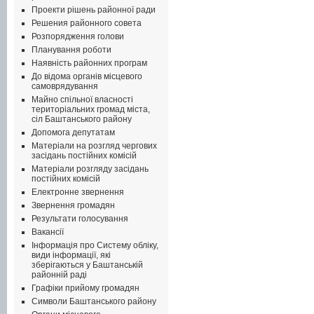
Проекти рішень районної ради
Решения районного совета
Розпорядження голови
Планування роботи
Наявність районних програм
До відома органів місцевого
самоврядування
Майно спільної власності
територіальних громад міста,
сіл Баштанського району
Допомога депутатам
Матеріали на розгляд чергових
засідань постійних комісій
Матеріали розгляду засідань
постійних комісій
Електронне звернення
Звернення громадян
Результати голосування
Вакансії
Інформація про Систему обліку,
види інформації, які
зберігаються у Баштанській
районній раді
Графіки прийому громадян
Символи Баштанського району