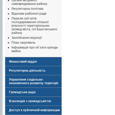
Органи місцевого
самоврядування району
Регуляторна політика
Відзнаки районної ради
Перелік суб`єктів
господарювання спільної
власності територіальних
громад міста, сіл Баштанського
району
Запобігання корупції
План закупівель
Інформація про об`єкти оренди
майна
Фінансовий відділ
Регуляторна діяльність
Управління соціально-
економічного розвитку території
Громадська рада
Взаємодія з громадськістю
Доступ к публичной информации