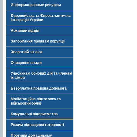
Информационные ресурсы
Європейська та Євроатлантична
інтеграція України
Архівний відділ
Запобігання проявам корупції
Зворотній зв'язок
Очищення влади
Учасникам бойових дій та членам
їх сімей
Безоплатна правова допомога
Мобілізаційна підготовка та
військовий облік
Комунальні підприємства
Режим підвищеної готовності
Протидія домашньому