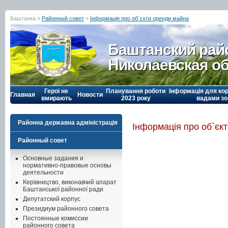
Баштанка »
Районный совет
»
Інформація про об`єкти оренди майна
Баштанский рай
Николаевская о
Герої не
Планування роботи
Інформація для кор
Главная
Новости
вмирають
2023 року
вадами зо
Районна державна адміністрація
Інформація про об`єк
Районный совет
Основные задания и
нормативно-правовые основы
деятельности
Керівництво, виконавчий апарат
Баштанської районної ради
Депутатский корпус
Президиум районного совета
Постоянные комиссии
районного совета