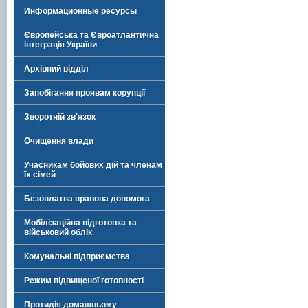
Информационные ресурсы
Європейська та Євроатлантична
інтеграція України
Архівний відділ
Запобігання проявам корупції
Зворотній зв'язок
Очищення влади
Учасникам бойових дій та членам
їх сімей
Безоплатна правова допомога
Мобілізаційна підготовка та
військовий облік
Комунальні підприємства
Режим підвищеної готовності
Протидія домашньому