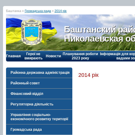
Баштанка »
Громадська рада
»
2014 рік
Баштанский рай
Николаевская о
Герої не
Планування роботи
Інформація для кор
Главная
Новости
вмирають
2023 року
вадами зо
Районна державна адміністрація
2014 рік
Районный совет
Фінансовий відділ
Регуляторна діяльність
Управління соціально-
економічного розвитку території
Громадська рада