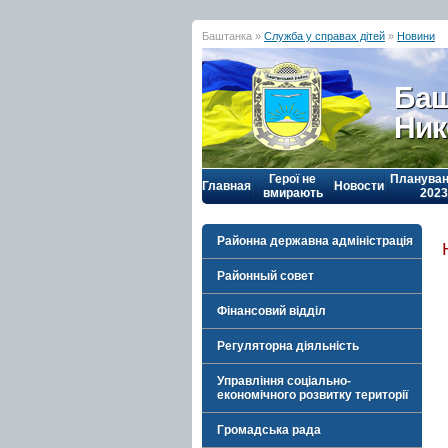
Баштанка »
Служба у справах дітей
»
Новини
Баш
Ник
Герої не
Плануван
Главная
Новости
вмирають
2023
Районна державна адміністрація
Районный совет
Фінансовий відділ
Регуляторна діяльність
Управління соціально-
економічного розвитку території
Громадська рада