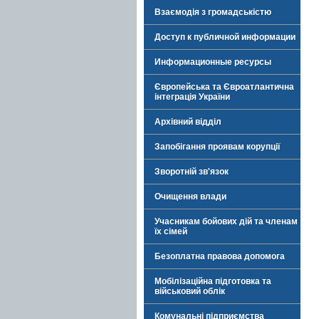
Взаємодія з громадськістю
Доступ к публичной информации
Информационные ресурсы
Європейська та Євроатлантична
інтеграція України
Архівний відділ
Запобігання проявам корупції
Зворотній зв'язок
Очищення влади
Учасникам бойових дій та членам
їх сімей
Безоплатна правова допомога
Мобілізаційна підготовка та
військовий облік
Комунальні підприємства