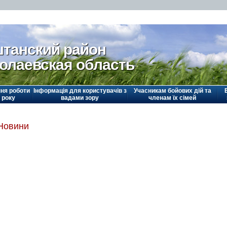
танский район
олаевская область
ня роботи
Інформація для користувачів з
Учасникам бойових дій та
 року
вадами зору
членам їх сімей
Новини