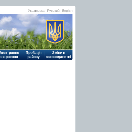
Українська
| Русский |
English
Електронне
Пробація
Зміни в
звернення
району
законодавстві