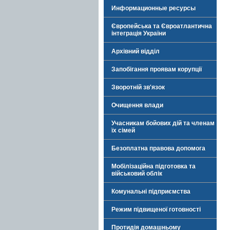
Информационные ресурсы
Європейська та Євроатлантична
інтеграція України
Архівний відділ
Запобігання проявам корупції
Зворотній зв'язок
Очищення влади
Учасникам бойових дій та членам
їх сімей
Безоплатна правова допомога
Мобілізаційна підготовка та
військовий облік
Комунальні підприємства
Режим підвищеної готовності
Протидія домашньому