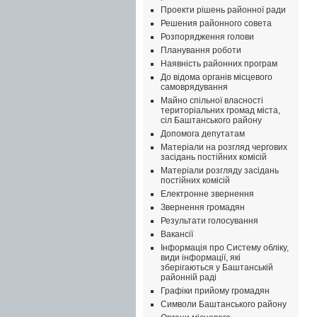
Проекти рішень районної ради
Решения районного совета
Розпорядження голови
Планування роботи
Наявність районних програм
До відома органів місцевого
самоврядування
Майно спільної власності
територіальних громад міста,
сіл Баштанського району
Допомога депутатам
Матеріали на розгляд чергових
засідань постійних комісій
Матеріали розгляду засідань
постійних комісій
Електронне звернення
Звернення громадян
Результати голосування
Вакансії
Інформація про Систему обліку,
види інформації, які
зберігаються у Баштанській
районній раді
Графіки прийому громадян
Символи Баштанського району