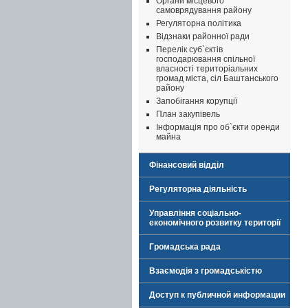
Органи місцевого
самоврядування району
Регуляторна політика
Відзнаки районної ради
Перелік суб`єктів
господарювання спільної
власності територіальних
громад міста, сіл Баштанського
району
Запобігання корупції
План закупівель
Інформація про об`єкти оренди
майна
Фінансовий відділ
Регуляторна діяльність
Управління соціально-
економічного розвитку території
Громадська рада
Взаємодія з громадськістю
Доступ к публичной информации