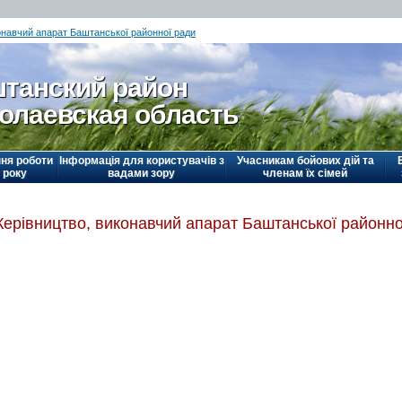
онавчий апарат Баштанської районної ради
танский район
олаевская область
ня роботи
Інформація для користувачів з
Учасникам бойових дій та
 року
вадами зору
членам їх сімей
Керівництво, виконавчий апарат Баштанської районно