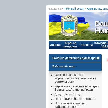
Баштанка »
Районный совет
»
Керівництво, вик
Баш
Ник
Герої не
Плануван
Главная
Новости
вмирають
2023
Районна державна адміністрація
Районный совет
Основные задания и
нормативно-правовые основы
деятельности
Керівництво, виконавчий апарат
Баштанської районної ради
Депутатский корпус
Президиум районного совета
Постоянные комиссии
районного совета