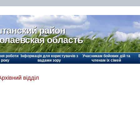
танский район
олаевская область
ня роботи
Інформація для користувачів з
Учасникам бойових дій та
 року
вадами зору
членам їх сімей
Архівний відділ