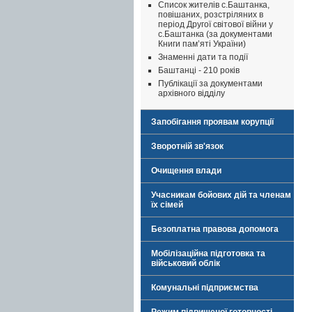
Список жителів с.Баштанка,
повішаних, розстріляних в
період Другої світової війни у
с.Баштанка (за документами
Книги пам’яті України)
Знаменні дати та події
Баштанці - 210 років
Публікації за документами
архівного відділу
Запобігання проявам корупції
Зворотній зв'язок
Очищення влади
Учасникам бойових дій та членам
їх сімей
Безоплатна правова допомога
Мобілізаційна підготовка та
військовий облік
Комунальні підприємства