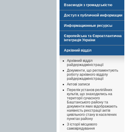
Взаємодія з громадськістю
Доступ к публичной информации
Информационные ресурсы
Європейська та Євроатлантична
інтеграція України
Архівний відділ
Архівний відділ
райдержадміністрації
Документи, що регламентують
роботу архівного відділу
райдержадміністрації
Актові записи
Перелік установ релігійних
культів, що знаходились на
території сучасного
Баштанського району та
документи яких відображають
наявність реєстрації актів
цивільного стану в населених
пунктах району
З історії місцевого
самоврядування