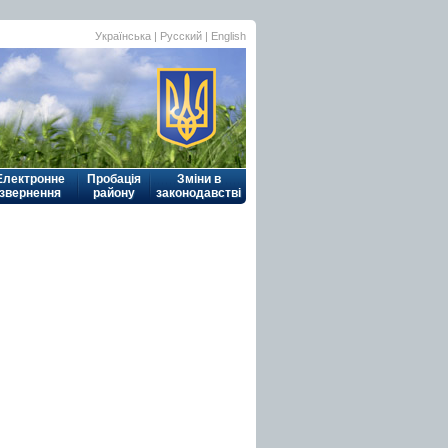
Українська
| Русский |
English
Електронне
Пробація
Зміни в
звернення
району
законодавстві