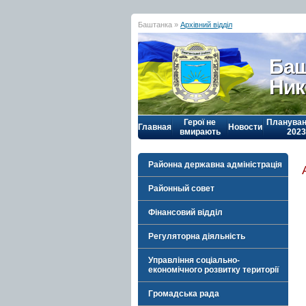
Баштанка »
Архівний відділ
Баш
Ник
Герої не
Плануван
Главная
Новости
вмирають
2023
Районна державна адміністрація
Районный совет
Фінансовий відділ
Регуляторна діяльність
Управління соціально-
економічного розвитку території
Громадська рада