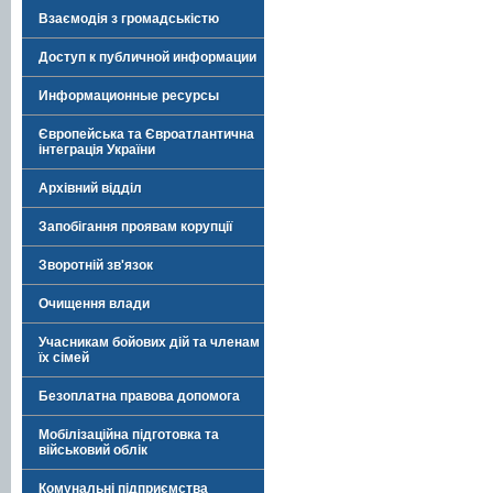
Взаємодія з громадськістю
Доступ к публичной информации
Информационные ресурсы
Європейська та Євроатлантична
інтеграція України
Архівний відділ
Запобігання проявам корупції
Зворотній зв'язок
Очищення влади
Учасникам бойових дій та членам
їх сімей
Безоплатна правова допомога
Мобілізаційна підготовка та
військовий облік
Комунальні підприємства