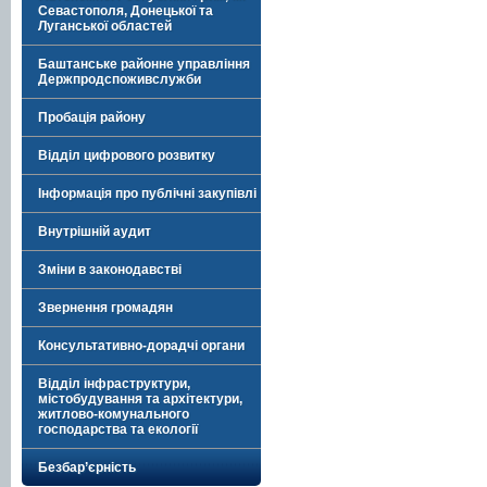
Севастополя, Донецької та
Луганської областей
Баштанське районне управління
Держпродспоживслужби
Пробація району
Відділ цифрового розвитку
Інформація про публічні закупівлі
Внутрішній аудит
Зміни в законодавстві
Звернення громадян
Консультативно-дорадчі органи
Відділ інфраструктури,
містобудування та архітектури,
житлово-комунального
господарства та екології
Безбар’єрність