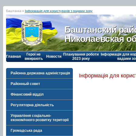
Баштанка »
Інформація для користувачів з вадами зору
Баштанский рай
Николаевская о
Герої не
Планування роботи
Інформація для кор
Главная
Новости
вмирають
2023 року
вадами зо
Районна державна адміністрація
Інформація для корис
Районный совет
Фінансовий відділ
Регуляторна діяльність
Управління соціально-
економічного розвитку території
Громадська рада