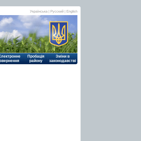
Українська
| Русский |
English
Електронне
Пробація
Зміни в
звернення
району
законодавстві