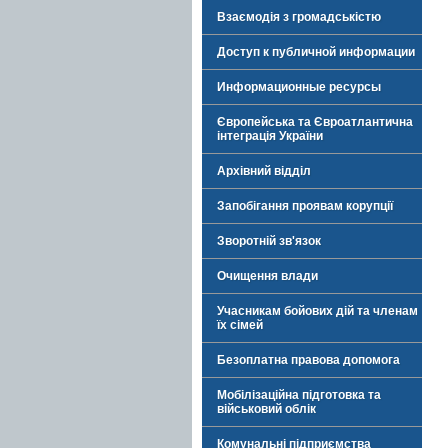
Взаємодія з громадськістю
Доступ к публичной информации
Информационные ресурсы
Європейська та Євроатлантична
інтеграція України
Архівний відділ
Запобігання проявам корупції
Зворотній зв'язок
Очищення влади
Учасникам бойових дій та членам
їх сімей
Безоплатна правова допомога
Мобілізаційна підготовка та
військовий облік
Комунальні підприємства