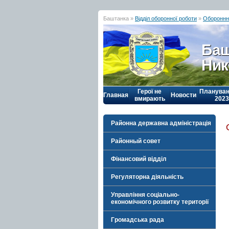
Баштанка »
Відділ оборонної роботи
»
Обороннн
Баш
Ник
Герої не
Плануван
Главная
Новости
вмирають
2023
Районна державна адміністрація
Районный совет
Фінансовий відділ
Регуляторна діяльність
Управління соціально-
економічного розвитку території
Громадська рада