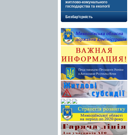
житлово-комунального
господарства та екології
Безбар’єрність