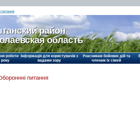
і питання
танский район
олаевская область
ня роботи
Інформація для користувачів з
Учасникам бойових дій та
 року
вадами зору
членам їх сімей
Обороннні питання