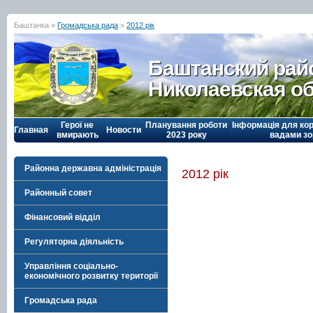
Баштанка »
Громадська рада
»
2012 рік
Баштанский рай
Николаевская о
Герої не
Планування роботи
Інформація для кор
Главная
Новости
вмирають
2023 року
вадами зо
Районна державна адміністрація
2012 рік
Районный совет
Фінансовий відділ
Регуляторна діяльність
Управління соціально-
економічного розвитку території
Громадська рада