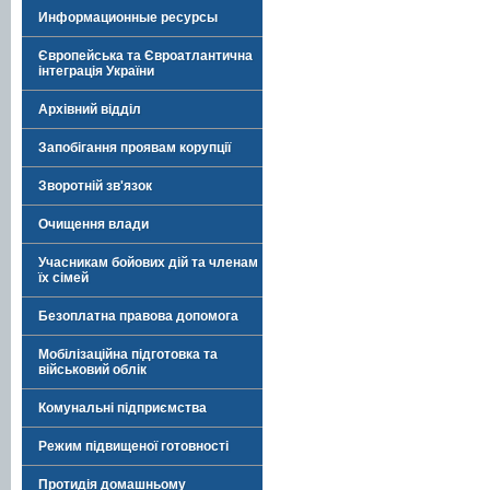
Информационные ресурсы
Європейська та Євроатлантична
інтеграція України
Архівний відділ
Запобігання проявам корупції
Зворотній зв'язок
Очищення влади
Учасникам бойових дій та членам
їх сімей
Безоплатна правова допомога
Мобілізаційна підготовка та
військовий облік
Комунальні підприємства
Режим підвищеної готовності
Протидія домашньому