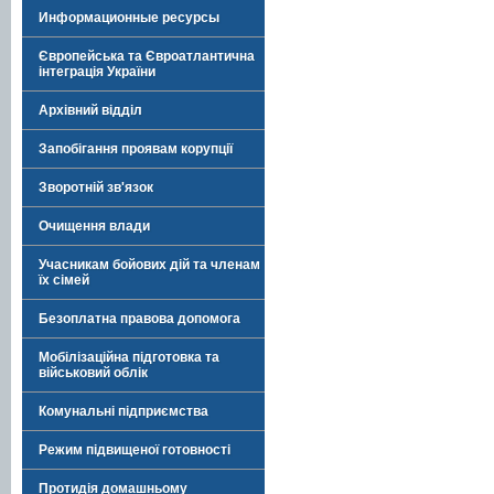
Информационные ресурсы
Європейська та Євроатлантична
інтеграція України
Архівний відділ
Запобігання проявам корупції
Зворотній зв'язок
Очищення влади
Учасникам бойових дій та членам
їх сімей
Безоплатна правова допомога
Мобілізаційна підготовка та
військовий облік
Комунальні підприємства
Режим підвищеної готовності
Протидія домашньому