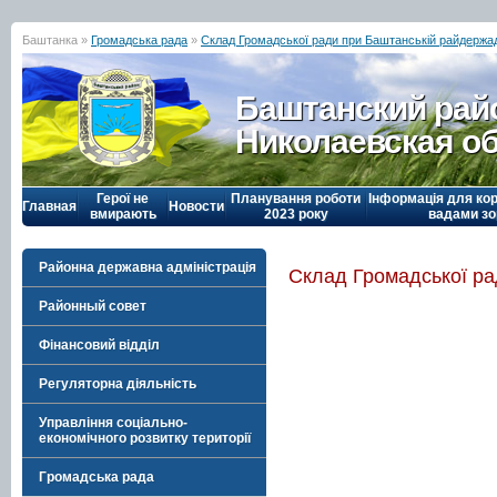
Баштанка »
Громадська рада
»
Склад Громадської ради при Баштанській райдержад
Баштанский рай
Николаевская о
Герої не
Планування роботи
Інформація для кор
Главная
Новости
вмирають
2023 року
вадами зо
Районна державна адміністрація
Склад Громадської ра
Районный совет
Фінансовий відділ
Регуляторна діяльність
Управління соціально-
економічного розвитку території
Громадська рада