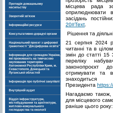
прозорість місц
Протидія домашньому
місцева рада зо
насильству
оприлюднювати в
Зворотній зв'язок
засідань постійн
20#Text
.
Інформаційні ресурси
Рішення та діяльн
Консультативно-дорадчі органи
21 серпня 2024 
Національний проєкт з цифрової
грамотності "Дія.Цифрова освіта"
читанні та в ціло
змін до статті 15
Інформація для громадян України,
які проживають на тимчасово
переліку набува
окупованих територіях
законопроєкт д
Автономної Республіки Крим, м.
Севастополя, Донецької та
отримувати та в
Луганської областей
знаход
Інформація про публічні закупівлі
Президента
https:/
Внутрішній аудит
Нагадаємо також,
для місцевого сам
Відділ інфраструктури,
містобудування та архітектури,
раніше цього року:
житлово-комунального
господарства та екології