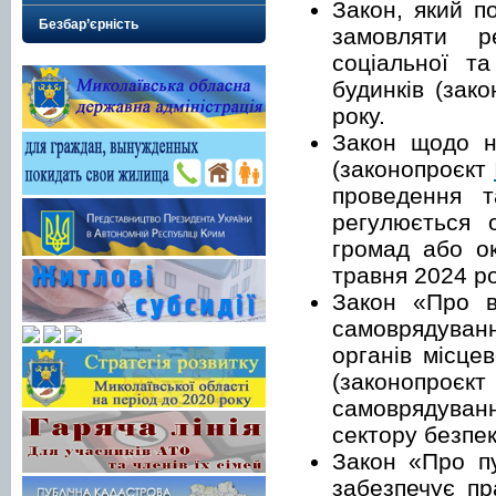
Закон, який п
Безбар’єрність
замовляти р
соціальної т
будинків (зак
року.
Закон щодо н
(законопроєкт
проведення т
регулюється 
громад або ок
травня 2024 ро
Закон «Про в
самоврядува
органів місце
(законопроєк
самоврядуванн
сектору безпек
Закон «Про пу
забезпечує пр