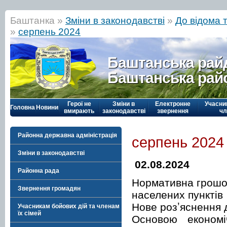
Баштанка »
Зміни в законодавстві
»
До відома 
»
серпень 2024
Баштанська рай
Баштанська рай
Герої не
Зміни в
Електронне
Учасни
Головна
Новини
вмирають
законодавстві
звернення
чл
Районна державна адміністрація
серпень 2024
Зміни в законодавстві
02.08.2024
Районна рада
Нормативна грошов
Звернення громадян
населених пунктів
Нове розʼяснення 
Учасникам бойових дій та членам
їх сімей
Основою економі