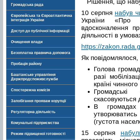
Рішення, що наб
Громадська рада
10 серпня
набув ч
Європейська та Євроатлантична
України «Про 
інтеграція України
вдосконалення пр
Доступ до публічної інформації
діяльності в умов
Очищення влади
https://zakon.rada
Безоплатна правнича допомога
Як повідомлялося,
Пробація району
Голова громад
Баштанське управління
разі мобіліза
Держпродспоживслужби
країні чинного
Громадські
Спостережна комісія
скасовуються 
Запобігання проявам корупції
В громадах
Регуляторна діяльність
утворюватись 
(густота насе
Комунальні підприємства
15 серпня
набул
Режим підвищеної готовності