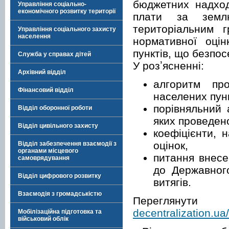
бюджетних надход
Управління соціально-
економічного розвитку території
плати за земл
територіальним 
Управління соціального захисту
населення
нормативної оці
пунктів, що безпо
Служба у справах дітей
У розʼясненні:
Архівний відділ
алгоритм пр
Фінансовий відділ
населених пунк
порівняльний 
Відділ оборонної роботи
яких проведено
Відділ цивільного захисту
коефіцієнти, 
оцінок,
Відділ забезпечення взаємодії з
органами місцевого
питання внесе
самоврядування
до Державного
Відділ цифрового розвитку
витягів.
Взаємодія з громадськістю
Переглянути
decentralization.u
Мобілізаційна підготовка та
військовий облік