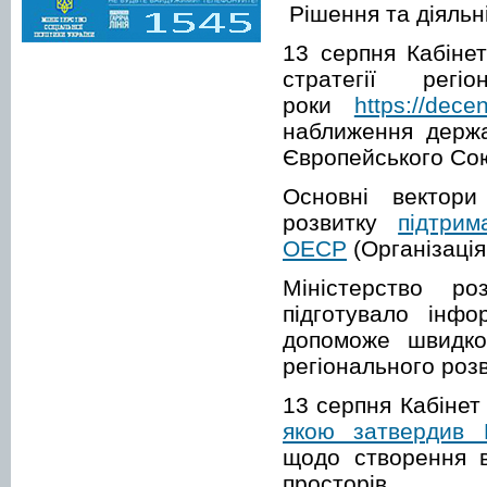
Рішення та діяльн
13 серпня Кабінет
стратегії ре
роки
https://dece
наближення держа
Європейського Сою
Основні вектори
розвитку
підтри
ОЕСР
(Організація
Міністерство ро
підготувало інф
допоможе швидко 
регіонального розв
13 серпня Кабінет
якою затвердив 
щодо створення в
просто