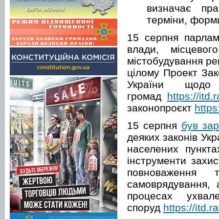
визначає пра
терміни, форми
15 серпня парлам
влади, місцевог
містобудування ре
цілому Проект За
України щодо 
громад
https://itd
законопроєкт
https
15 серпня
був за
деяких законів Ук
населених пункт
інструменти захис
повноваження 
самоврядування, 
процесах ухвал
споруд
https://itd.