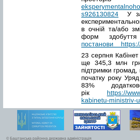
eksperymentalnoho-
s926130824
У закл
експериментальног
в очній та/або з
форм здобуття
постанови https://
23 серпня Кабінет
ще 345,3 млн грн
підтримки громад,
початку року Уряд
83% додатко
рік
https://ww
kabinetu-ministriv-
© Баштанська районна державна адміністрація