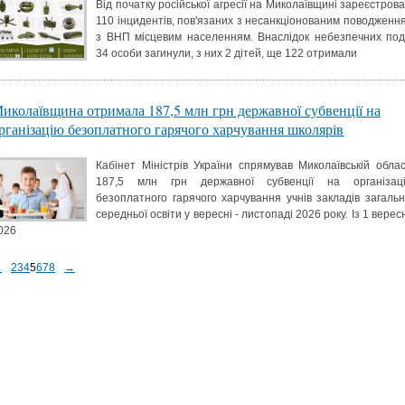
Від початку російської агресії на Миколаївщині зареєстрова
110 інцидентів, пов'язаних з несанкціонованим поводженн
з ВНП місцевим населенням. Внаслідок небезпечних под
34 особи загинули, з них 2 дітей, ще 122 отримали
иколаївщина отримала 187,5 млн грн державної субвенції на
рганізацію безоплатного гарячого харчування школярів
Кабінет Міністрів України спрямував Миколаївській облас
187,5 млн грн державної субвенції на організац
безоплатного гарячого харчування учнів закладів загальн
середньої освіти у вересні - листопаді 2026 року. Із 1 верес
026
←
2
3
4
5
6
7
8
→