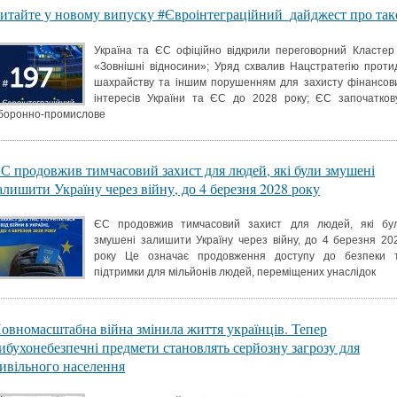
итайте у новому випуску #Євроінтеграційний_дайджест про так
Україна та ЄС офіційно відкрили переговорний Кластер
«Зовнішні відносини»; Уряд схвалив Нацстратегію протид
шахрайству та іншим порушенням для захисту фінансов
інтересів України та ЄС до 2028 року; ЄС започатков
боронно-промислове
С продовжив тимчасовий захист для людей, які були змушені
алишити Україну через війну, до 4 березня 2028 року
ЄС продовжив тимчасовий захист для людей, які бу
змушені залишити Україну через війну, до 4 березня 20
року Це означає продовження доступу до безпеки 
підтримки для мільйонів людей, переміщених унаслідок
овномасштабна війна змінила життя українців. Тепер
ибухонебезпечні предмети становлять серйозну загрозу для
ивільного населення