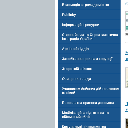
д
Взаємодія з громадськістю
Publicity
Інформаційні ресурси
як
Європейська та Євроатлантична
інтеграція України
Архівний відділ
М
з
Запобігання проявам корупції
Зворотній зв'язок
Очищення влади
Учасникам бойових дій та членам
їх сімей
Л
Безоплатна правова допомога
У
Мобілізаційна підготовка та
військовий облік
Комунальні підприємства