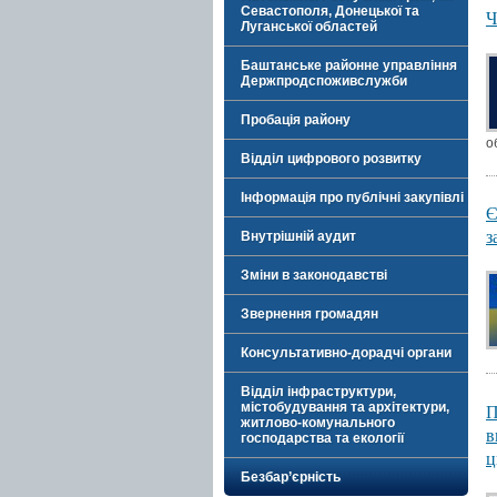
Севастополя, Донецької та
Ч
Луганської областей
Баштанське районне управління
Держпродспоживслужби
Пробація району
о
Відділ цифрового розвитку
Інформація про публічні закупівлі
Є
з
Внутрішній аудит
Зміни в законодавстві
Звернення громадян
Консультативно-дорадчі органи
Відділ інфраструктури,
П
містобудування та архітектури,
житлово-комунального
в
господарства та екології
ц
Безбар’єрність