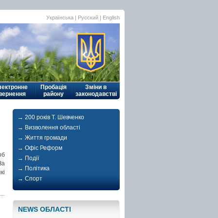
Українська
|
Русский
| English
лектронне
Пробація
Зміни в
вернення
району
законодавстві
→ 200 років Т. Шевченко
→ Визволення області
→ Життя громади
→ Офіс Реформ
об
→ Події
За
→ Політика
кі
→ Спорт
NEWS ОБЛАСТI