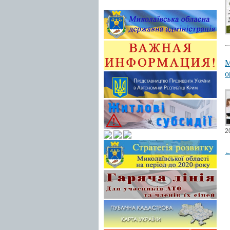
М
о
2