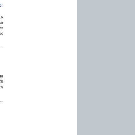
е:
 6
ії
их
ує
ли
28
та