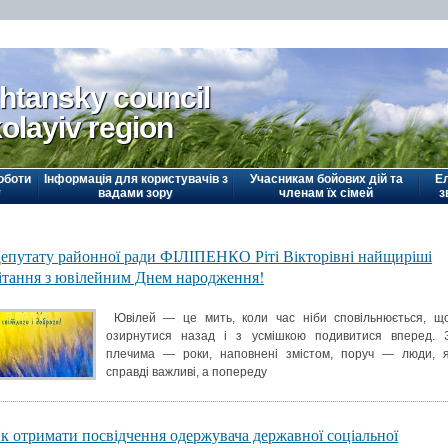
htansky council
olayiv region
оботи
Інформація для користувачів з
Учасникам бойових дій та
Е
у
вадами зору
членам їх сімей
з
епутату районної ради ФІЛІПЕНКО Ріті Вікторівні найщиріші
ітання з ювілейним Днем народження!
Ювілей — це мить, коли час ніби сповільнюється, щ
озирнутися назад і з усмішкою подивитися вперед. 
плечима — роки, наповнені змістом, поруч — люди, я
справді важливі, а попереду
к отримати посвідчення одержувача державної соціальної