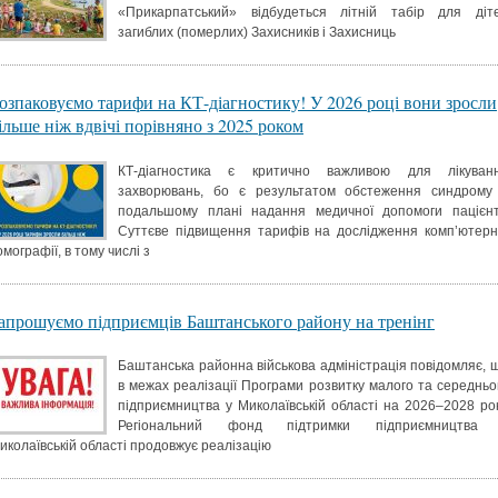
«Прикарпатський» відбудеться літній табір для діт
загиблих (померлих) Захисників і Захисниць
озпаковуємо тарифи на КТ-діагностику! У 2026 році вони зросли
ільше ніж вдвічі порівняно з 2025 роком
КТ-діагностика є критично важливою для лікуван
захворювань, бо є результатом обстеження синдрому
подальшому плані надання медичної допомоги пацієнт
Суттєве підвищення тарифів на дослідження комп’ютерн
омографії, в тому числі з
апрошуємо підприємців Баштанського району на тренінг
Баштанська районна військова адміністрація повідомляє, 
в межах реалізації Програми розвитку малого та середньо
підприємництва у Миколаївській області на 2026–2028 ро
Регіональний фонд підтримки підприємництва
иколаївській області продовжує реалізацію