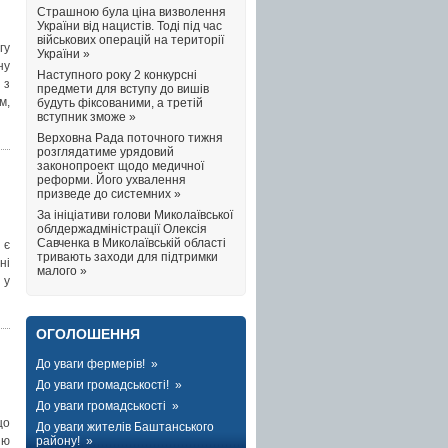
Страшною була ціна визволення
України від нацистів. Тоді під час
військових операцій на території
гу
України »
ну
Наступного року 2 конкурсні
 з
предмети для вступу до вишів
м,
будуть фіксованими, а третій
вступник зможе »
Верховна Рада поточного тижня
розглядатиме урядовий
законопроект щодо медичної
реформи. Його ухвалення
призведе до системних »
За ініціативи голови Миколаївської
облдержадміністрації Олексія
Савченка в Миколаївській області
 є
тривають заходи для підтримки
ні
малого »
 у
ОГОЛОШЕННЯ
До уваги фермерів! »
До уваги громадськості! »
До уваги громадськості »
що
До уваги жителів Баштанського
району! »
ію