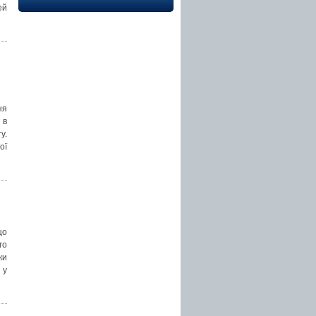
ей
ня
 в
у.
ої
що
го
ки
 у