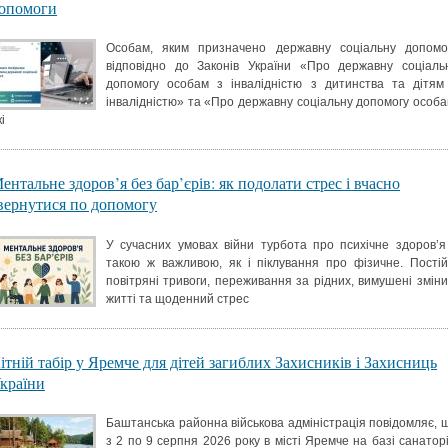
опомоги
Особам, яким призначено державну соціальну допомо
відповідно до Законів України «Про державну соціаль
допомогу особам з інвалідністю з дитинства та дітям
інвалідністю» та «Про державну соціальну допомогу особа
і
ентальне здоров’я без бар’єрів: як подолати стрес і вчасно
вернутися по допомогу
У сучасних умовах війни турбота про психічне здоров’я
такою ж важливою, як і піклування про фізичне. Постій
повітряні тривоги, переживання за рідних, вимушені зміни
житті та щоденний стрес
ітній табір у Яремче для дітей загиблих Захисників і Захисниць
країни
Баштанська районна військова адміністрація повідомляє, 
з 2 по 9 серпня 2026 року в місті Яремче на базі санатор