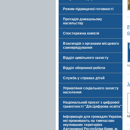
Режим підвищеної готовності
Протидія домашньому
насильству
Р
б
Спостережна комісія
Взаємодія з органами місцевого
самоврядування
Відділ цивільного захисту
т
Відділ оборонної роботи
Служба у справах дітей
З
Управління соціального захисту
населення
Національний проєкт з цифрової
грамотності "Дія.Цифрова освіта"
М
Інформація для громадян України,
які проживають на тимчасово
окупованих територіях
Автономної Республіки Крим, м.