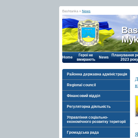
Bashtanka »
News
Bas
Myk
Герої не
Планування р
Home
News
вмирають
2023 рок
Районна державна адміністрація
Д
в
Regional council
Фінансовий відділ
Регуляторна діяльність
Управління соціально-
економічного розвитку території
Громадська рада
Я