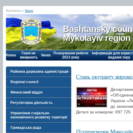
Bashtanka »
News
Bashtansky counc
Mykolayiv region
Герої не
Планування роботи
Інформація для корист
Home
News
вмирають
2023 року
вадами зору
Районна державна адміністрація
Стань окупанту вироко
Regional council
Департаме
Фінансовий відділ
«Обʼєднана
України «Л
Регуляторна діяльність
до захисник
Деталі за номером: 097 725
Управління соціально-
економічного розвитку території
Громадська рада
Підприємцям Миколаїв