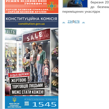
березня 20
до безпек
переміщених унаслідок
←
2
3
4
5
6
7
8
→