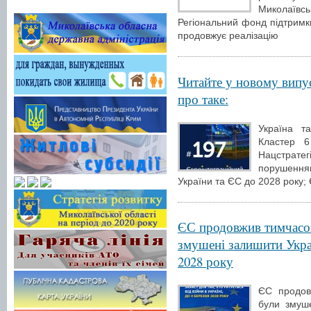
Миколаїв
Регіональний фонд підтримки
продовжує реалізацію
Читайте у новому випу
про таке:
Україна т
Кластер 6
Нацстрат
порушення
України та ЄС до 2028 року
ЄС продовжив тимчасов
змушені залишити Украї
2028 року
ЄС продов
були змуше