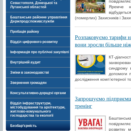
повідомляє
Севастополя, Донецької та
Яремче н
Луганської областей
відбудеть
Баштанське районне управління
(померлих) Захисників і Зах
Держпродспоживслужби
Пробація району
Розпаковуємо тарифи на
Відділ цифрового розвитку
вони зросли більше ніж
Інформація про публічні закупівлі
КТ-діагнос
захворюв
Внутрішній аудит
синдрому 
Зміни в законодавстві
допомоги п
дослідження комп’ютерної том
Звернення громадян
Консультативно-дорадчі органи
Запрошуємо підприємці
Відділ інфраструктури,
тренінг
містобудування та архітектури,
житлово-комунального
господарства та екології
Баштанськ
повідомля
Безбар’єрність
розвитку 