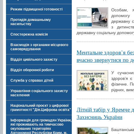
Режим підвищеної готовності
Особам, я
допомогу 
Протидія домашньому
державну с
насильству
з дитинст
державну соціальну допомогу
Спостережна комісія
Взаємодія з органами місцевого
самоврядування
Ментальне здоров’я без 
вчасно звернутися по 
Відділ цивільного захисту
Відділ оборонної роботи
У сучасни
здоров’я є
Служба у справах дітей
фізичне. По
рідних, вим
Управління соціального захисту
населення
Національний проєкт з цифрової
Літній табір у Яремче д
грамотності "Дія.Цифрова освіта"
Захисниць України
Інформація для громадян України,
які проживають на тимчасово
окупованих територіях
Баштанськ
Автономної Республіки Крим, м.