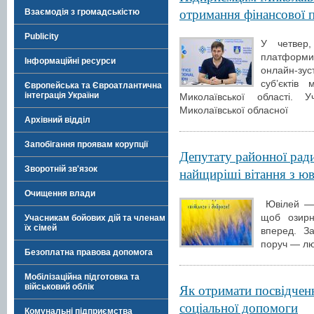
отримання фінансової п
Взаємодія з громадськістю
Publicity
У четвер,
платформи
Інформаційні ресурси
онлайн-зус
суб’єктів
Європейська та Євроатлантична
інтеграція України
Миколаївської області. 
Миколаївської обласної
Архівний відділ
Запобігання проявам корупції
Депутату районної рад
Зворотній зв'язок
найщиріші вітання з ю
Очищення влади
Ювілей — ц
щоб озирн
Учасникам бойових дій та членам
їх сімей
вперед. З
поруч — люд
Безоплатна правова допомога
Мобілізаційна підготовка та
Як отримати посвідчен
військовий облік
соціальної допомоги
Комунальні підприємства