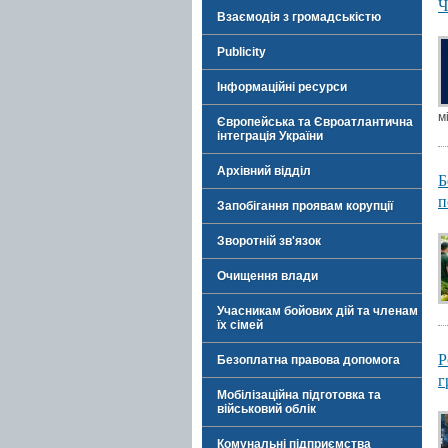
Ч
Взаємодія з громадськістю
Publicity
Інформаційні ресурси
м
Європейська та Євроатлантична
інтеграція України
Архівний відділ
Б
п
Запобігання проявам корупції
Зворотній зв'язок
Очищення влади
Учасникам бойових дій та членам
їх сімей
Р
Безоплатна правова допомога
г
Мобілізаційна підготовка та
військовий облік
Комунальні підприємства