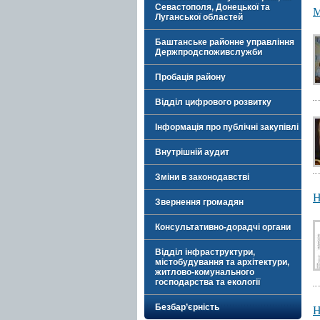
Севастополя, Донецької та
М
Луганської областей
Баштанське районне управління
Держпродспоживслужби
Пробація району
Відділ цифрового розвитку
Інформація про публічні закупівлі
Внутрішній аудит
Зміни в законодавстві
Н
Звернення громадян
Консультативно-дорадчі органи
Відділ інфраструктури,
містобудування та архітектури,
житлово-комунального
господарства та екології
Н
Безбар’єрність