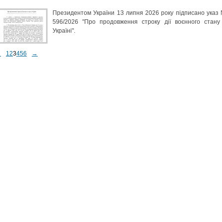
Президентом України 13 липня 2026 року підписано указ
596/2026 "Про продовження строку дії воєнного стану
Україні".
←
1
2
3
4
5
6
→