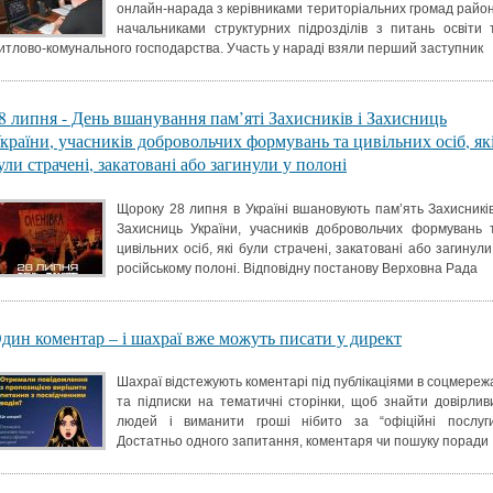
онлайн-нарада з керівниками територіальних громад район
начальниками структурних підрозділів з питань освіти 
итлово-комунального господарства. Участь у нараді взяли перший заступник
8 липня - День вшанування пам’яті Захисників і Захисниць
країни, учасників добровольчих формувань та цивільних осіб, як
ули страчені, закатовані або загинули у полоні
Щороку 28 липня в Україні вшановують пам’ять Захисників
Захисниць України, учасників добровольчих формувань 
цивільних осіб, які були страчені, закатовані або загинули
російському полоні. Відповідну постанову Верховна Рада
дин коментар – і шахраї вже можуть писати у директ
Шахраї відстежують коментарі під публікаціями в соцмереж
та підписки на тематичні сторінки, щоб знайти довірлив
людей і виманити гроші нібито за “офіційні послуги
Достатньо одного запитання, коментаря чи пошуку поради