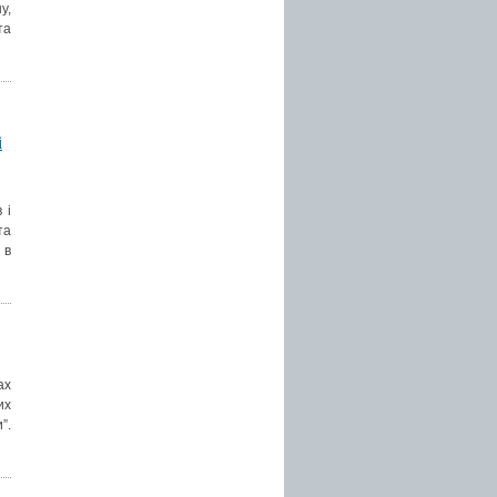
у,
та
і
 і
та
 в
ах
их
”.