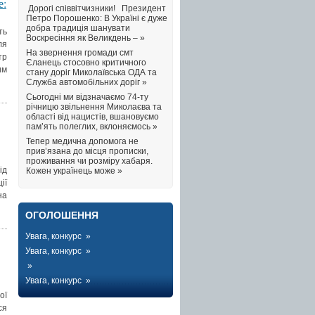
е:
Дорогі співвітчизники! Президент
Петро Порошенко: В Україні є дуже
добра традиція шанувати
ть
Воскресіння як Великдень – »
ля
На звернення громади смт
тр
Єланець стосовно критичного
им
стану доріг Миколаївська ОДА та
Служба автомобільних доріг »
Сьогодні ми відзначаємо 74-ту
річницю звільнення Миколаєва та
області від нацистів, вшановуємо
пам’ять полеглих, вклоняємось »
Тепер медична допомога не
прив’язана до місця прописки,
проживання чи розміру хабаря.
ід
Кожен українець може »
ії
на
ОГОЛОШЕННЯ
Увага, конкурс »
Увага, конкурс »
»
Увага, конкурс »
ої
ся