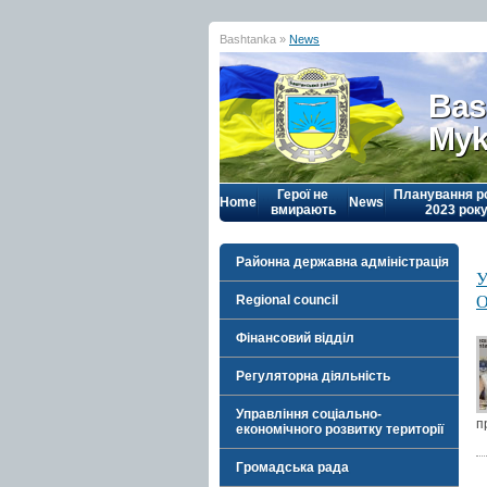
Bashtanka »
News
Bas
Myk
Герої не
Планування р
Home
News
вмирають
2023 рок
Районна державна адміністрація
У
О
Regional council
Фінансовий відділ
Регуляторна діяльність
Управління соціально-
п
економічного розвитку території
Громадська рада