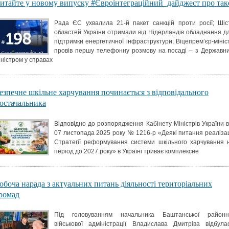
итайте у новому випуску #Євроінтеграційний_дайджест про так
Рада ЄС ухвалила 21-й пакет санкцій проти росії; Шіс
областей України отримали від Нідерландів обладнання д
підтримки енергетичної інфраструктури; Віцепрем’єр-мініс
провів першу телефонну розмову на посаді – з Державн
іністром у справах
езпечне шкільне харчування починається з відповідального
остачальника
Відповідно до розпорядження Кабінету Міністрів України в
07 листопада 2025 року № 1216-р «Деякі питання реалізац
Стратегії реформування системи шкільного харчування 
період до 2027 року» в Україні триває комплексне
обоча нарада з актуальних питань діяльності територіальних
ромад
Під головуванням начальника Баштанської районн
військової адміністрації Владислава Дмитріва відбула