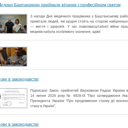
едики Баштанщини приймали вітання з професійним святом
З нагоди Дня медичного працівника у Баштанському райо
привітали людей, які щодня стоять на сторожі найціннішо
— життя і здоров'я. У час повномасштабної війни пра
медиків набула особливого значення, адже
ове в законодавстві
Підписано Закон, прийнятий Верховною Радою України в
14 липня 2026 року № 4928-IX "Про затвердження Ука
Президента України "Про продовження строку дії воєнно
стану в Україні".
ове в законодавстві