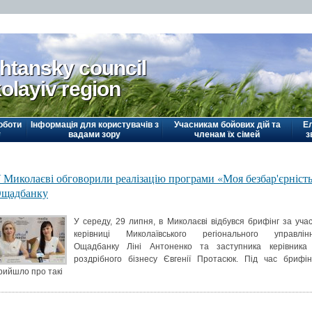
htansky council
olayiv region
оботи
Інформація для користувачів з
Учасникам бойових дій та
Е
у
вадами зору
членам їх сімей
з
 Миколаєві обговорили реалізацію програми «Моя безбар'єрніст
щадбанку
У середу, 29 липня, в Миколаєві відбувся брифінг за учас
керівниці Миколаївського регіонального управлін
Ощадбанку Ліні Антоненко та заступника керівника
роздрібного бізнесу Євгенії Протасюк. Під час брифін
рийшло про такі