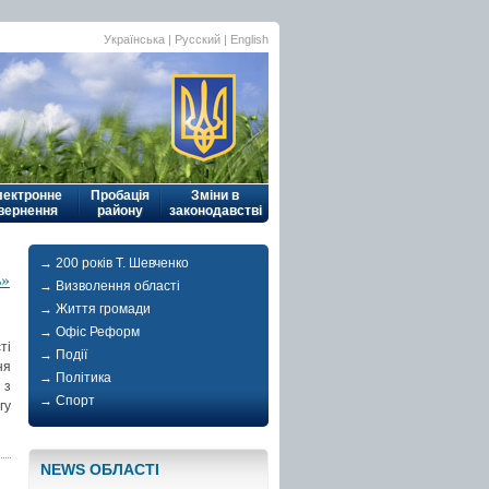
Українська
|
Русский
| English
лектронне
Пробація
Зміни в
вернення
району
законодавстві
→ 200 років Т. Шевченко
ь»
→ Визволення області
→ Життя громади
→ Офіс Реформ
ті
→ Події
ня
→ Політика
 з
→ Спорт
гу
NEWS ОБЛАСТI