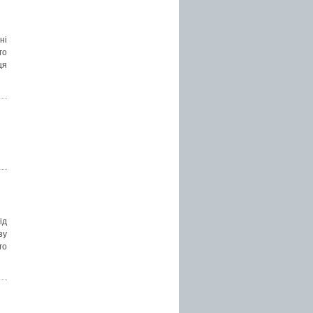
ні
го
ця
ід
зу
го