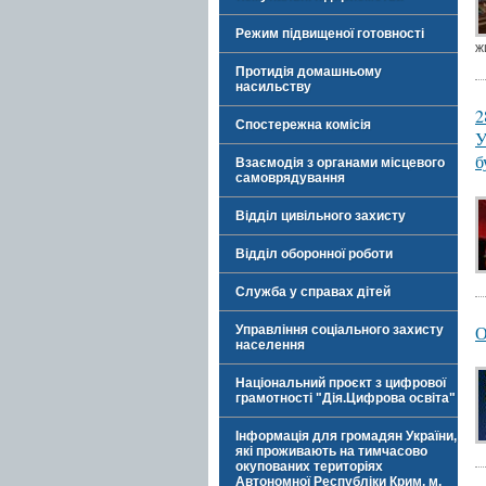
Режим підвищеної готовності
ж
Протидія домашньому
насильству
2
Спостережна комісія
У
б
Взаємодія з органами місцевого
самоврядування
Відділ цивільного захисту
Відділ оборонної роботи
Служба у справах дітей
О
Управління соціального захисту
населення
Національний проєкт з цифрової
грамотності "Дія.Цифрова освіта"
Інформація для громадян України,
які проживають на тимчасово
окупованих територіях
Автономної Республіки Крим, м.