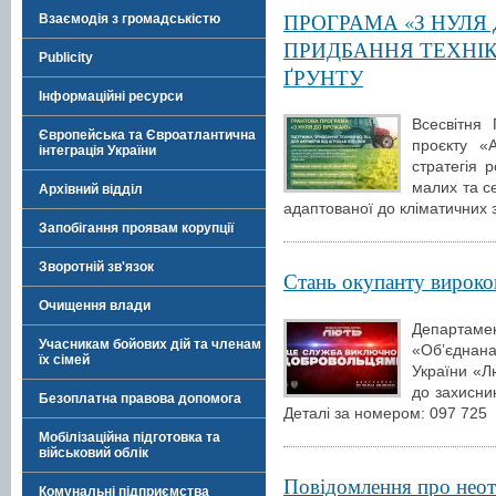
ПРОГРАМА «З НУЛЯ
Взаємодія з громадськістю
ПРИДБАННЯ ТЕХНІК
Publicity
ҐРУНТУ
Інформаційні ресурси
Всесвітня
Європейська та Євроатлантична
проєкту «
інтеграція України
стратегія 
малих та с
Архівний відділ
адаптованої до кліматичних з
Запобігання проявам корупції
Зворотній зв'язок
Стань окупанту вироко
Очищення влади
Департаме
Учасникам бойових дій та членам
«Обʼєднана
їх сімей
України «Л
до захисник
Безоплатна правова допомога
Деталі за номером: 097 725
Мобілізаційна підготовка та
військовий облік
Повідомлення про неотр
Комунальні підприємства