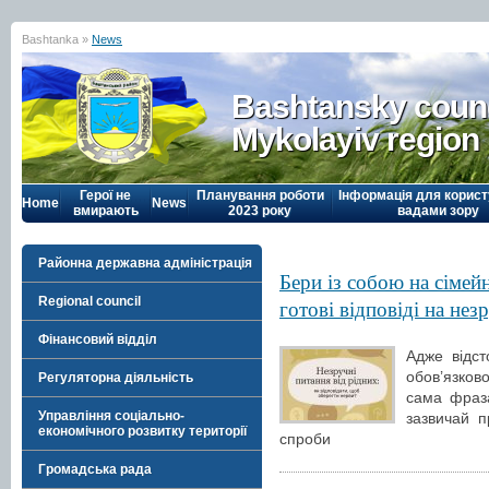
Bashtanka »
News
Bashtansky counc
Mykolayiv region
Герої не
Планування роботи
Інформація для корист
Home
News
вмирають
2023 року
вадами зору
Районна державна адміністрація
Бери із собою на сімей
Regional council
готові відповіді на нез
Фінансовий відділ
Адже відст
обов’язков
Регуляторна діяльність
сама фраза
Управління соціально-
зазвичай п
економічного розвитку території
спроби
Громадська рада