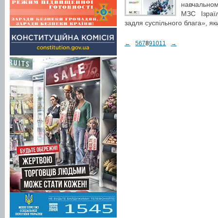
навчальном
МЗС Ізраї
задля суспільного блага», як
←
5
6
7
8
9
10
11
→