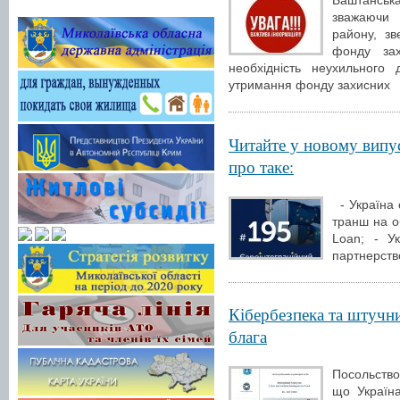
Баштанськ
зважаючи 
району, зв
фонду зах
необхідність неухильного
утримання фонду захисних
Читайте у новому випу
про таке:
- Україна 
транш на о
Loan; - У
партнерство
Кібербезпека та штучни
блага
Посольство
що Україн