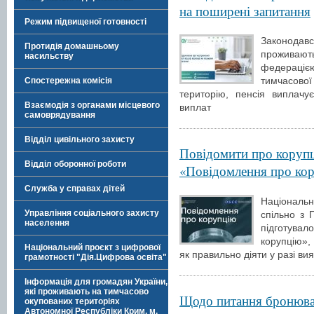
на поширені запитання
Режим підвищеної готовності
Законодавс
Протидія домашньому
проживают
насильству
федераці
тимчасової 
Спостережна комісія
територію, пенсія виплачу
Взаємодія з органами місцевого
виплат
самоврядування
Відділ цивільного захисту
Повідомити про корупц
Відділ оборонної роботи
«Повідомлення про ко
Служба у справах дітей
Національне
Управління соціального захисту
спільно з
населення
підготува
корупцію»,
Національний проєкт з цифрової
як правильно діяти у разі ви
грамотності "Дія.Цифрова освіта"
Інформація для громадян України,
які проживають на тимчасово
Щодо питання бронюван
окупованих територіях
Автономної Республіки Крим, м.