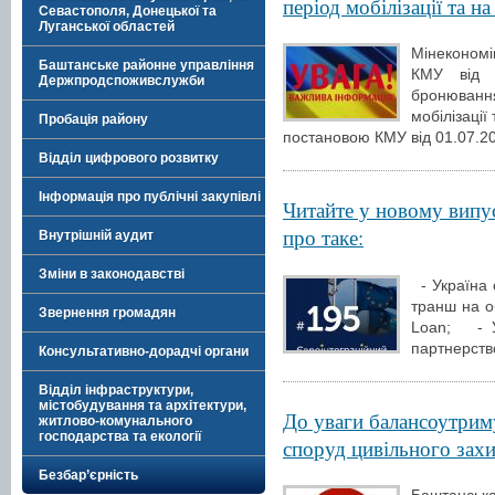
період мобілізації та н
Севастополя, Донецької та
Луганської областей
Мінеконом
Баштанське районне управління
КМУ від 
Держпродспоживслужби
бронюванн
мобілізації
Пробація району
постановою КМУ від 01.07.
Відділ цифрового розвитку
Інформація про публічні закупівлі
Читайте у новому випу
про таке:
Внутрішній аудит
Зміни в законодавстві
- Україна 
транш на о
Звернення громадян
Loan; - У
партнерств
Консультативно-дорадчі органи
Відділ інфраструктури,
містобудування та архітектури,
До уваги балансоутриму
житлово-комунального
господарства та екології
споруд цивільного захи
Безбар’єрність