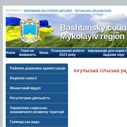
Bashtanka »
Інформація про публічні закупівлі
»
Інгульська сільська рада
Bashtansky counc
Mykolayiv region
Герої не
Планування роботи
Інформація для корист
Home
News
вмирають
2023 року
вадами зору
Районна державна адміністрація
Інгульська сільська р
Regional council
Фінансовий відділ
Регуляторна діяльність
Управління соціально-
економічного розвитку території
Громадська рада