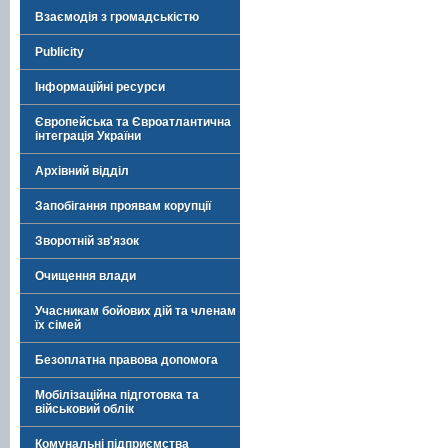
Взаємодія з громадськістю
Publicity
Інформаційні ресурси
Європейська та Євроатлантична
інтеграція України
Архівний відділ
Запобігання проявам корупції
Зворотній зв'язок
Очищення влади
Учасникам бойових дій та членам
їх сімей
Безоплатна правова допомога
Мобілізаційна підготовка та
військовий облік
Комунальні підприємства