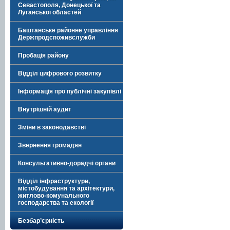
Севастополя, Донецької та
Луганської областей
Баштанське районне управління
Держпродспоживслужби
Пробація району
Відділ цифрового розвитку
Інформація про публічні закупівлі
Внутрішній аудит
Зміни в законодавстві
Звернення громадян
Консультативно-дорадчі органи
Відділ інфраструктури,
містобудування та архітектури,
житлово-комунального
господарства та екології
Безбар’єрність