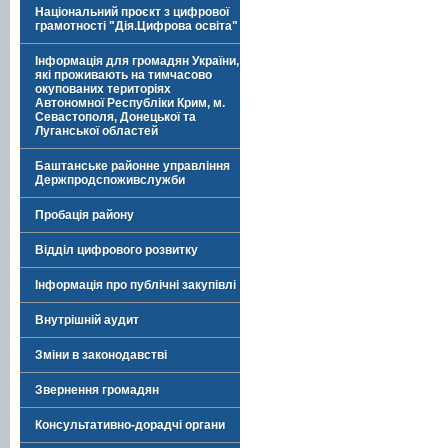
Національний проєкт з цифрової
грамотності "Дія.Цифрова освіта"
Інформація для громадян України,
які проживають на тимчасово
окупованих територіях
Автономної Республіки Крим, м.
Севастополя, Донецької та
Луганської областей
Баштанське районне управління
Держпродспоживслужби
Пробація району
Відділ цифрового розвитку
Інформація про публічні закупівлі
Внутрішній аудит
Зміни в законодавстві
Звернення громадян
Консультативно-дорадчі органи