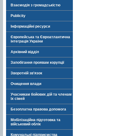
Взаємодія з громадськістю
Publicity
Інформаційні ресурси
Європейська та Євроатлантична
інтеграція України
Архівний відділ
Запобігання проявам корупції
Зворотній зв'язок
Очищення влади
Учасникам бойових дій та членам
їх сімей
Безоплатна правова допомога
Мобілізаційна підготовка та
військовий облік
Комунальні підприємства