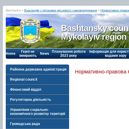
Bashtanka »
Взаємодія з органами місцевого самоврядування
»
Нормативно-право
Bashtansky counc
Mykolayiv region
Герої не
Планування роботи
Інформація для корист
Home
News
вмирають
2023 року
вадами зору
Районна державна адміністрація
Нормативно-правова 
Regional council
Фінансовий відділ
Регуляторна діяльність
Управління соціально-
економічного розвитку території
Громадська рада