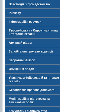
Взаємодія з громадськістю
Publicity
Інформаційні ресурси
Європейська та Євроатлантична
інтеграція України
Архівний відділ
Запобігання проявам корупції
Зворотній зв'язок
Очищення влади
Учасникам бойових дій та членам
їх сімей
Безоплатна правова допомога
Мобілізаційна підготовка та
військовий облік
Комунальні підприємства