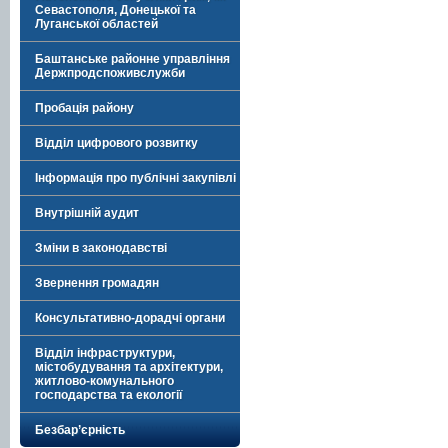
Севастополя, Донецької та
Луганської областей
Баштанське районне управління
Держпродспоживслужби
Пробація району
Відділ цифрового розвитку
Інформація про публічні закупівлі
Внутрішній аудит
Зміни в законодавстві
Звернення громадян
Консультативно-дорадчі органи
Відділ інфраструктури,
містобудування та архітектури,
житлово-комунального
господарства та екології
Безбар’єрність