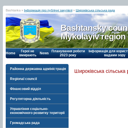
Bashtanka »
Інформація про публічні закупівлі
»
Широківська сільська рада
Bashtansky counc
Mykolayiv region
Герої не
Планування роботи
Інформація для корист
Home
News
вмирають
2023 року
вадами зору
Районна державна адміністрація
Широківська сільська
Regional council
Фінансовий відділ
Регуляторна діяльність
Управління соціально-
економічного розвитку території
Громадська рада