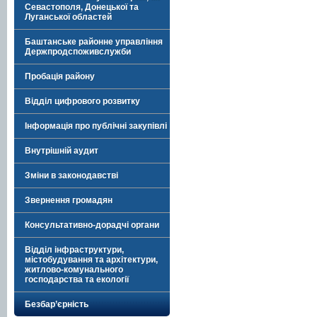
Севастополя, Донецької та
Луганської областей
Баштанське районне управління
Держпродспоживслужби
Пробація району
Відділ цифрового розвитку
Інформація про публічні закупівлі
Внутрішній аудит
Зміни в законодавстві
Звернення громадян
Консультативно-дорадчі органи
Відділ інфраструктури,
містобудування та архітектури,
житлово-комунального
господарства та екології
Безбар’єрність