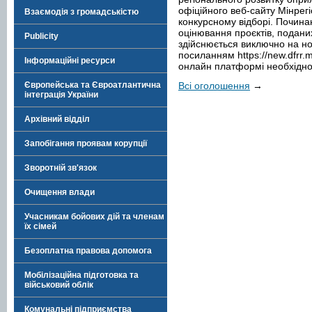
офіційного веб-сайту Мінрегі
Взаємодія з громадськістю
конкурсному відборі. Починаю
оцінювання проєктів, поданих
Publicity
здійснюється виключно на но
посиланням https://new.dfrr.m
Інформаційні ресурси
онлайн платформі необхідно 
Всі оголошення
→
Європейська та Євроатлантична
інтеграція України
Архівний відділ
Запобігання проявам корупції
Зворотній зв'язок
Очищення влади
Учасникам бойових дій та членам
їх сімей
Безоплатна правова допомога
Мобілізаційна підготовка та
військовий облік
Комунальні підприємства