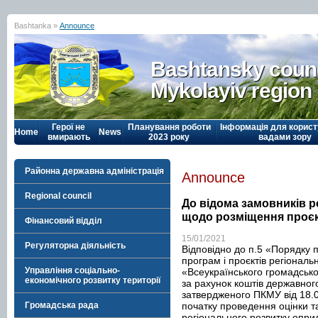
Bashtanka »
Announce
Bashtansky counc
Mykolayiv region
Герої не
Планування роботи
Інформація для корист
Home
News
вмирають
2023 року
вадами зору
Районна державна адміністрація
Announce
Regional council
До відома замовників ре
щодо розміщення проєкт
Фінансовий відділ
15/01/2021
Регуляторна діяльність
Відповідно до п.5 «Порядку п
програм і проєктів регіональ
Управління соціально-
«Всеукраїнського громадськ
економічного розвитку території
за рахунок коштів державног
затвердженого ПКМУ від 18.0
початку проведення оцінки та
Громадська рада
регіонального розвитку опри