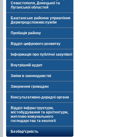
Севастополя, Донецької та
Луганської областей
Баштанське районне управління
Держпродспоживслужби
Пробація району
Відділ цифрового розвитку
Інформація про публічні закупівлі
Внутрішній аудит
Зміни в законодавстві
Звернення громадян
Консультативно-дорадчі органи
Відділ інфраструктури,
містобудування та архітектури,
житлово-комунального
господарства та екології
Безбар’єрність