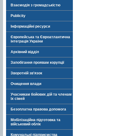
Взаємодія з громадськістю
Publicity
Інформаційні ресурси
Європейська та Євроатлантична
інтеграція України
Архівний відділ
Запобігання проявам корупції
Зворотній зв'язок
Очищення влади
Учасникам бойових дій та членам
їх сімей
Безоплатна правова допомога
Мобілізаційна підготовка та
військовий облік
Комунальні підприємства