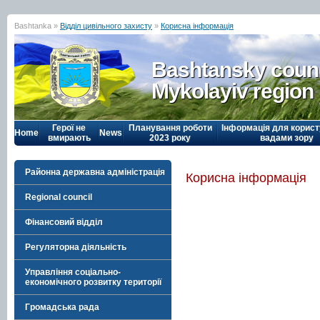
Bashtanka »
Відділ цивільного захисту
»
Корисна інформація
Bashtansky counc
Mykolayiv region
Герої не
Планування роботи
Інформація для корист
Home
News
вмирають
2023 року
вадами зору
Районна державна адміністрація
Корисна інформація
Regional council
Фінансовий відділ
Регуляторна діяльність
Управління соціально-
економічного розвитку території
Громадська рада