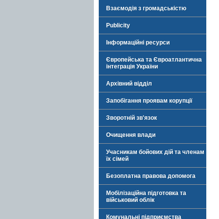
Взаємодія з громадськістю
Publicity
Інформаційні ресурси
Європейська та Євроатлантична
інтеграція України
Архівний відділ
Запобігання проявам корупції
Зворотній зв'язок
Очищення влади
Учасникам бойових дій та членам
їх сімей
Безоплатна правова допомога
Мобілізаційна підготовка та
військовий облік
Комунальні підприємства