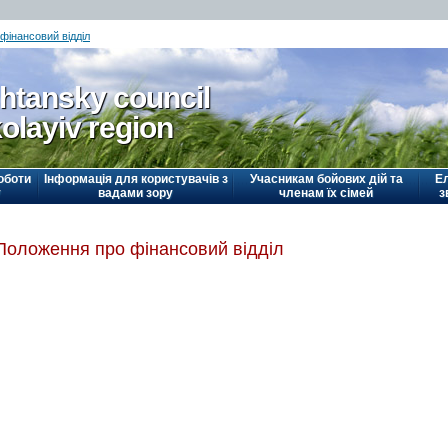
фінансовий відділ
htansky council
olayiv region
оботи
Інформація для користувачів з
Учасникам бойових дій та
Е
у
вадами зору
членам їх сімей
з
Положення про фінансовий відділ