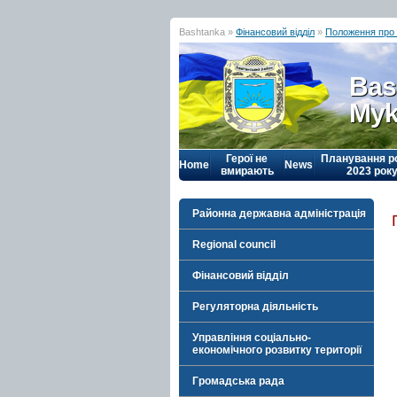
Bashtanka »
Фінансовий відділ
»
Положення про 
Bas
Myk
Герої не
Планування р
Home
News
вмирають
2023 рок
Районна державна адміністрація
Regional council
Фінансовий відділ
Регуляторна діяльність
Управління соціально-
економічного розвитку території
Громадська рада