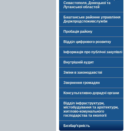
Севастополя, Донецької та
Луганської областей
Баштанське районне управління
Держпродспоживслужби
Пробація району
Відділ цифрового розвитку
Інформація про публічні закупівлі
Внутрішній аудит
Зміни в законодавстві
Звернення громадян
Консультативно-дорадчі органи
Відділ інфраструктури,
містобудування та архітектури,
житлово-комунального
господарства та екології
Безбар’єрність