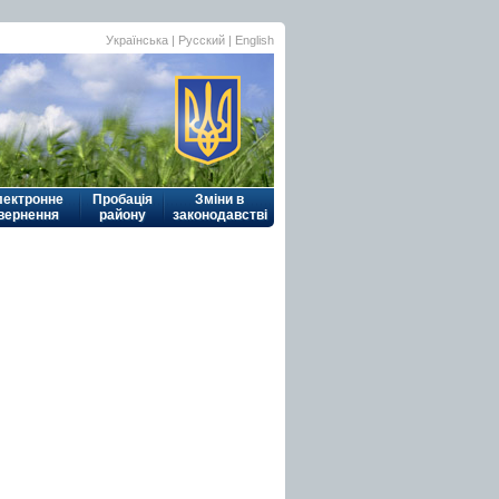
Українська
|
Русский
| English
лектронне
Пробація
Зміни в
вернення
району
законодавстві