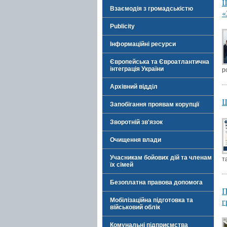
Щ
Взаємодія з громадськістю
«
Publicity
Інформаційні ресурси
Європейська та Євроатлантична
інтеграція України
р
Архівний відділ
Ш
Запобігання проявам корупції
Зворотній зв'язок
Очищення влади
Учасникам бойових дій та членам
т
їх сімей
Безоплатна правова допомога
П
г
Мобілізаційна підготовка та
військовий облік
Комунальні підприємства