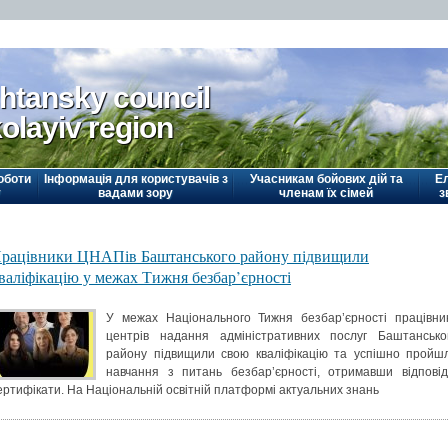
htansky council
olayiv region
оботи
Інформація для користувачів з
Учасникам бойових дій та
Е
у
вадами зору
членам їх сімей
з
рацівники ЦНАПів Баштанського району підвищили
валіфікацію у межах Тижня безбар’єрності
У межах Національного Тижня безбар’єрності працівни
центрів надання адміністративних послуг Баштансько
району підвищили свою кваліфікацію та успішно пройш
навчання з питань безбар’єрності, отримавши відповід
ертифікати. На Національній освітній платформі актуальних знань