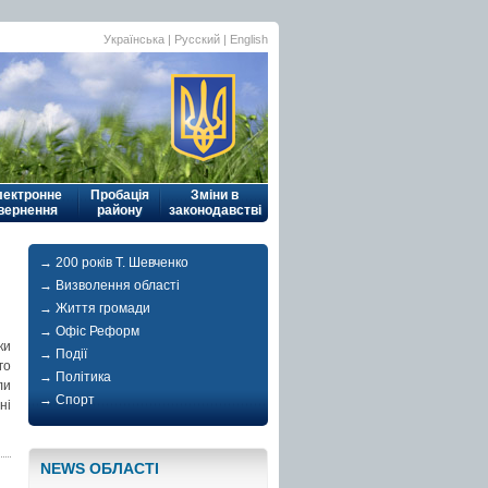
Українська
|
Русский
| English
лектронне
Пробація
Зміни в
вернення
району
законодавстві
→ 200 років Т. Шевченко
→ Визволення області
→ Життя громади
→ Офіс Реформ
ки
→ Події
го
→ Політика
ли
→ Спорт
ні
NEWS ОБЛАСТI