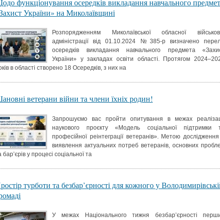
одо функціонування осередків викладання навчального предме
Захист України» на Миколаївщині
Розпорядженням Миколаївської обласної військов
адміністрації від 01.10.2024 №385-р визначено перел
осередків викладання навчального предмета «Захи
України» у закладах освіти області. Протягом 2024–20
оків в області створено 18 Осередків, з них на
ановні ветерани війни та члени їхніх родин!
Запрошуємо вас пройти опитування в межах реалізац
наукового проєкту «Модель соціальної підтримки 
професійної реінтеграції ветеранів». Метою дослідження
виявлення актуальних потреб ветеранів, основних пробл
а бар’єрів у процесі соціальної та
ростір турботи та безбар’єрності для кожного у Володимирівські
ромаді
У межах Національного тижня безбар’єрності перш