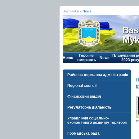
Bashtanka »
News
Bas
Myk
Герої не
Планування р
Home
News
вмирають
2023 рок
Районна державна адміністрація
П
к
Regional council
Фінансовий відділ
Регуляторна діяльність
Управління соціально-
с
економічного розвитку території
Громадська рада