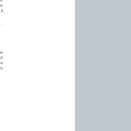
я,
но
 й
ни
ої
га
ть