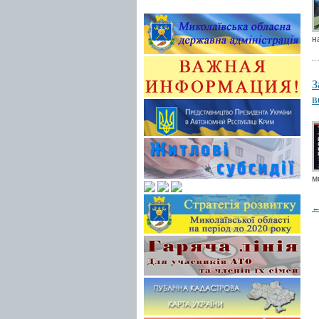
н
З
в
м