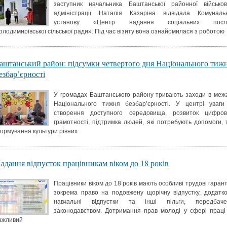
заступник начальника Баштанської районної військов
адміністрації Наталія Казаріна відвідала Комуналь
установу «Центр надання соціальних посл
олодимирівської сільської ради». Під час візиту вона ознайомилася з роботою
аштанський район: підсумки четвертого дня Національного тиж
езбар’єрності
У громадах Баштанського району тривають заходи в меж
Національного тижня безбар’єрності. У центрі уваги
створення доступного середовища, розвиток цифров
грамотності, підтримка людей, які потребують допомоги, 
ормування культури рівних
адання відпусток працівникам віком до 18 років
Працівники віком до 18 років мають особливі трудові гаранті
зокрема право на подовжену щорічну відпустку, додатко
навчальні відпустки та інші пільги, передбаче
законодавством. Дотримання прав молоді у сфері праці
ажливий