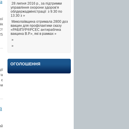
та
28 липня 2016 р., за підтримки
управління охорони здоров’я
облдержадміністрації з 9.30 по
13.30 з »
ої
Миколаївщина отримала 2800 доз
ік
вакцин для профілактики сказу
ст
«РАБІПУР®РСЕС антирабічна
вакцина В.Р.», які в рамках »
25
»
»
ОГОЛОШЕННЯ
ії
та
 є
ем
й
ий