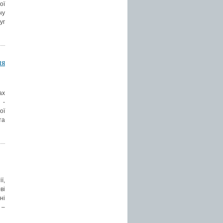
ої
ну
уг
ня
ах
 -
ої
та
ї,
ві
ні
 –