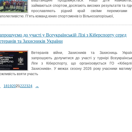
Баштанщині продовжується. Наші діти навчаютьс
займаються спортом, досягають високих результатів та гід
прославляють рідний край своїми перемогами
аполегливістю. П’ять команд юних спортсменів із Вільнозапорізької,
апрошуємо до участі у Всеукраїнській Лізі з Кіберспорту серед
етеранів та Захисників України
Ветеранів війни, Захисників та Захисниць Украї
запрошують долучитися до участі у турнірі Всеукраїнськ
Ліги з Кіберспорту, що організовується ГО «Кіберлі
Захисників». У межах сезону 2026 року учасники матиму
ожливість взяти участь
←
18
19
20
21
22
23
24
→