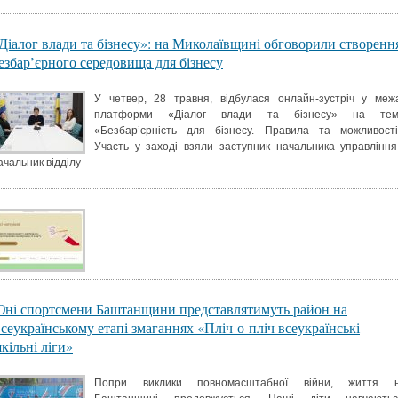
Діалог влади та бізнесу»: на Миколаївщині обговорили створенн
езбар’єрного середовища для бізнесу
У четвер, 28 травня, відбулася онлайн-зустріч у меж
платформи «Діалог влади та бізнесу» на тем
«Безбар’єрність для бізнесу. Правила та можливості
Участь у заході взяли заступник начальника управління
ачальник відділу
ні спортсмени Баштанщини представлятимуть район на
сеукраїнському етапі змаганнях «Пліч-о-пліч всеукраїнські
кільні ліги»
Попри виклики повномасштабної війни, життя 