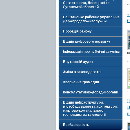
Севастополя, Донецької та
Луганської областей
«
Баштанське районне управління
б
Держпродспоживслужби
Пробація району
Відділ цифрового розвитку
Інформація про публічні закупівлі
н
Внутрішній аудит
Зміни в законодавстві
Звернення громадян
Консультативно-дорадчі органи
Ю
Відділ інфраструктури,
В
містобудування та архітектури,
житлово-комунального
ш
господарства та екології
Безбар’єрність