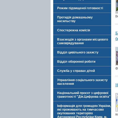
Режим підвищеної готовності
В
Протидія домашньому
насильству
Спостережна комісія
Б
б
Взаємодія з органами місцевого
самоврядування
Відділ цивільного захисту
Відділ оборонної роботи
ф
Служба у справах дітей
Управління соціального захисту
Н
населення
Національний проєкт з цифрової
грамотності "Дія.Цифрова освіта"
Інформація для громадян України,
які проживають на тимчасово
окупованих територіях
в
Автономної Республіки Крим, м.