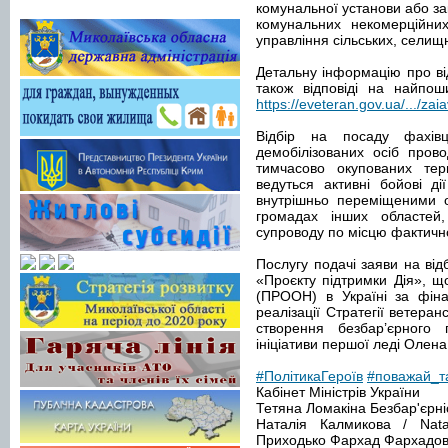
комунальної установи або за
комунальних некомерційни
управління сільських, селищн
Детальну інформацію про ві
також відповіді на найпош
https://eveteran.gov.ua/.../za
Відбір на посаду фахів
демобілізованих осіб прово
тимчасово окупованих тер
ведуться активні бойові д
внутрішньо переміщеними о
громадах інших областей
супроводу по місцю фактичн
Послугу подачі заяви на від
«Проєкту підтримки Дія», 
(ПРООН) в Україні за фіна
реалізації Стратегії ветеранс
створення безбар’єрного 
ініціативи першої леді Олен
#ПолітикаГероїв
#поважай_т
Кабінет Міністрів України
Тетяна Ломакіна Безбар'єрні
Наталія Калмикова / Nata
Приходько Фархад Фархадов