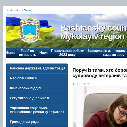
Bashtanka »
News
Bashtansky counc
Mykolayiv region
Герої не
Планування роботи
Інформація для корист
Home
News
вмирають
2023 року
вадами зору
Районна державна адміністрація
Поруч із тими, хто бор
супроводу ветеранів та
Regional council
16/06/2025
Фінансовий відділ
Регуляторна діяльність
Управління соціально-
економічного розвитку території
Громадська рада