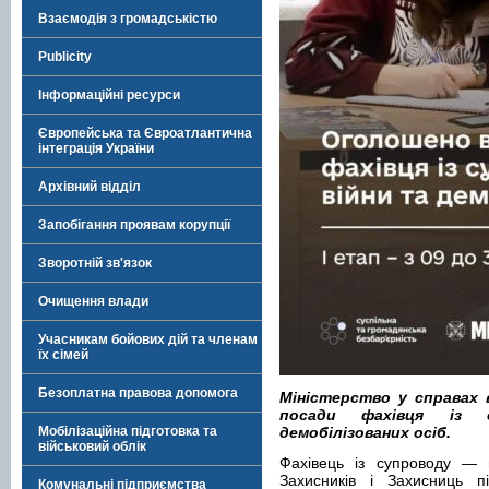
Взаємодія з громадськістю
Publicity
Інформаційні ресурси
Європейська та Євроатлантична
інтеграція України
Архівний відділ
Запобігання проявам корупції
Зворотній зв'язок
Очищення влади
Учасникам бойових дій та членам
їх сімей
Безоплатна правова допомога
Міністерство у справах 
посади фахівця із 
Мобілізаційна підготовка та
демобілізованих осіб.
військовий облік
Фахівець із супроводу — 
Захисників і Захисниць 
Комунальні підприємства