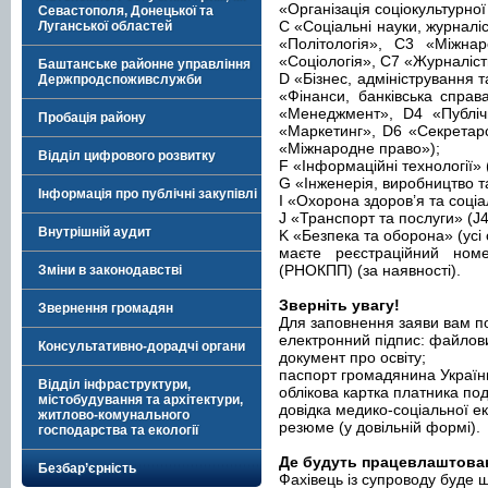
«Організація соціокультурної 
Севастополя, Донецької та
C «Соціальні науки, журналі
Луганської областей
«Політологія», С3 «Міжнар
«Соціологія», С7 «Журналіст
Баштанське районне управління
D «Бізнес, адміністрування 
Держпродспоживслужби
«Фінанси, банківська спра
«Менеджмент», D4 «Публічн
Пробація району
«Маркетинг», D6 «Секретар
«Міжнародне право»);
Відділ цифрового розвитку
F «Інформаційні технології» (
G «Інженерія, виробництво та
Інформація про публічні закупівлі
I «Охорона здоров’я та соціа
J «Транспорт та послуги» (J
Внутрішній аудит
K «Безпека та оборона» (усі 
маєте реєстраційний номе
(РНОКПП) (за наявності).
Зміни в законодавстві
Зверніть увагу!
Звернення громадян
Для заповнення заяви вам по
електронний підпис: файлови
Консультативно-дорадчі органи
документ про освіту;
паспорт громадянина України
Відділ інфраструктури,
облікова картка платника под
містобудування та архітектури,
довідка медико-соціальної екс
житлово-комунального
резюме (у довільній формі).
господарства та екології
Де будуть працевлаштован
Безбар’єрність
Фахівець із супроводу буде 