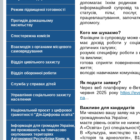
допомагає їхнім родинам т
інформаційний супровід та
Режим підвищеної готовності
статусів, пільг, послуг
працевлаштування, започат
Протидія домашньому
допомогу.
насильству
Кого ми шукаємо?
Спостережна комісія
Фахівцем із супроводу може 
має досвід роботи у соціал
Взаємодія з органами місцевого
дотичних галузях;
самоврядування
розуміє специфіку роботи з 
та виклики;
Відділ цивільного захисту
готова сприяти поверненню
життя;
володіє навичками комунікаці
Відділ оборонної роботи
Як подати заявку?
Служба у справах дітей
Через веб платформу е-Вет
червня 2025 року
https://ev
Управління соціального захисту
na
...
населення
Важливе для кандидатів
Національний проєкт з цифрової
Ми чекаємо вашу заяву на уч
грамотності "Дія.Цифрова освіта"
громадянин/ка України;
маєте рівень освіти не нижче
Інформація для громадян України,
A «Освіта» (усі спеціальності)
які проживають на тимчасово
B «Культура, мистецтво та 
окупованих територіях
«Історія та археологія», В1
Автономної Республіки Крим, м.