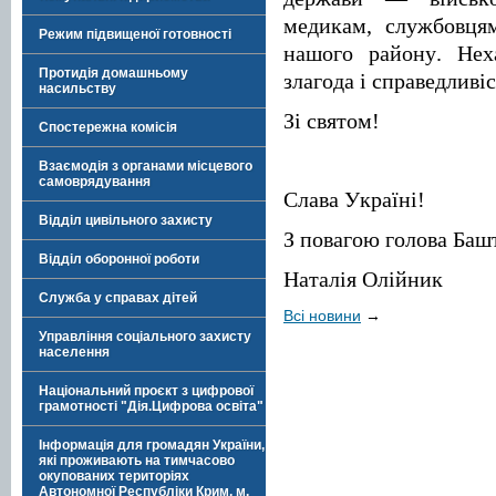
медикам, службовця
Режим підвищеної готовності
нашого району. Не
Протидія домашньому
злагода і справедливіс
насильству
Зі святом!
Спостережна комісія
Взаємодія з органами місцевого
самоврядування
Слава Україні!
Відділ цивільного захисту
З повагою голова Баш
Відділ оборонної роботи
Наталія Олійник
Служба у справах дітей
Всі новини
→
Управління соціального захисту
населення
Національний проєкт з цифрової
грамотності "Дія.Цифрова освіта"
Інформація для громадян України,
які проживають на тимчасово
окупованих територіях
Автономної Республіки Крим, м.