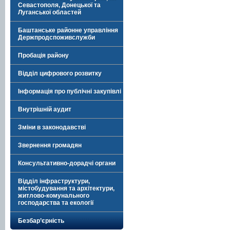
Севастополя, Донецької та
Луганської областей
Баштанське районне управління
Держпродспоживслужби
Пробація району
Відділ цифрового розвитку
Інформація про публічні закупівлі
Внутрішній аудит
Зміни в законодавстві
Звернення громадян
Консультативно-дорадчі органи
Відділ інфраструктури,
містобудування та архітектури,
житлово-комунального
господарства та екології
Безбар’єрність