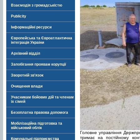
Взаємодія з громадськістю
Publicity
Інформаційні ресурси
Європейська та Євроатлантична
інтеграція України
Архівний відділ
Запобігання проявам корупції
Зворотній зв'язок
Очищення влади
Учасникам бойових дій та членам
їх сімей
Безоплатна правова допомога
Мобілізаційна підготовка та
військовий облік
Головне управління Держпр
тримає на постійному кон
Комунальні підприємства