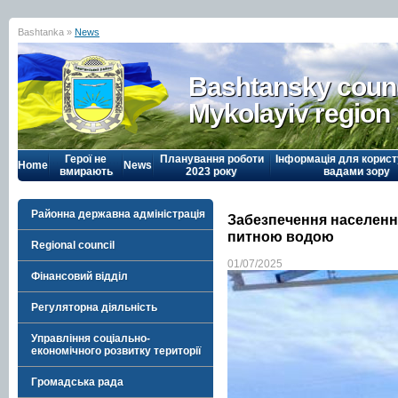
Bashtanka »
News
Bashtansky counc
Mykolayiv region
Герої не
Планування роботи
Інформація для корист
Home
News
вмирають
2023 року
вадами зору
Районна державна адміністрація
Забезпечення населенн
питною водою
Regional council
01/07/2025
Фінансовий відділ
Регуляторна діяльність
Управління соціально-
економічного розвитку території
Громадська рада