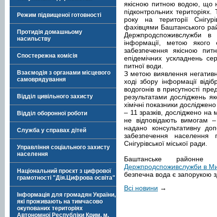
якісною питною водою, що 
підконтрольних територіях. 
Режим підвищеної готовності
року на території Снігурі
фахівцями Баштанського рай
Протидія домашньому
Держпродспоживслужби в М
насильству
інформації, метою якого
забезпечення якісною пи
Спостережна комісія
епідемічних ускладнень се
питної води.
Взаємодія з органами місцевого
З метою виявлення негативн
самоврядування
ході збору інформації віді
водогонів в присутності пре
Відділ цивільного захисту
результатами досліджень як
хімічні показники досліджено
– 11 зразків, досліджено на м
Відділ оборонної роботи
не відповідають вимогам –
надано консультативну до
Служба у справах дітей
забезпечення населення 
Снігурівської міської ради.
Управління соціального захисту
населення
Баштанське районне
Держпродспоживслужби в Мик
Національний проєкт з цифрової
безпечна вода є запорукою з
грамотності "Дія.Цифрова освіта"
Всі новини
→
Інформація для громадян України,
які проживають на тимчасово
окупованих територіях
Автономної Республіки Крим, м.