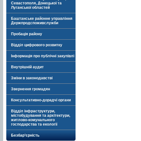
Севастополя, Донецької та
Луганської областей
Баштанське районне управління
Держпродспоживслужби
Пробація району
Відділ цифрового розвитку
Інформація про публічні закупівлі
Внутрішній аудит
Зміни в законодавстві
Звернення громадян
Консультативно-дорадчі органи
Відділ інфраструктури,
містобудування та архітектури,
житлово-комунального
господарства та екології
Безбар’єрність