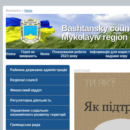
Bashtanka »
News
Bashtansky counc
Mykolayiv region
Герої не
Планування роботи
Інформація для корист
Home
News
вмирають
2023 року
вадами зору
Районна державна адміністрація
02/07/2025
Regional council
Фінансовий відділ
Регуляторна діяльність
Управління соціально-
економічного розвитку території
Громадська рада