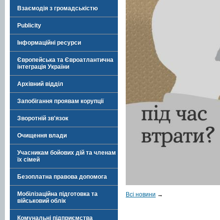
Взаємодія з громадськістю
Publicity
Інформаційні ресурси
Європейська та Євроатлантична
інтеграція України
Архівний відділ
Запобігання проявам корупції
Зворотній зв'язок
Очищення влади
Учасникам бойових дій та членам
їх сімей
Безоплатна правова допомога
Мобілізаційна підготовка та
Всі новини
→
військовий облік
Комунальні підприємства