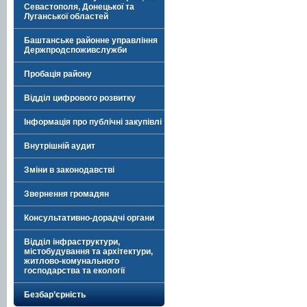
Севастополя, Донецької та
Луганської областей
Баштанське районне управління
Держпродспоживслужби
Пробація району
Відділ цифрового розвитку
Інформація про публічні закупівлі
Внутрішній аудит
Зміни в законодавстві
Звернення громадян
Консультативно-дорадчі органи
Відділ інфраструктури,
містобудування та архітектури,
житлово-комунального
господарства та екології
Безбар’єрність