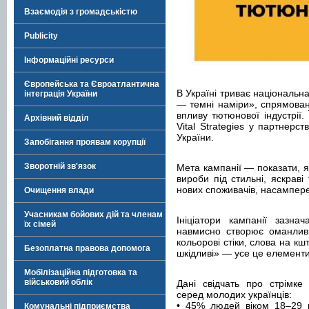
Взаємодія з громадськістю
Publicity
Інформаційні ресурси
Європейська та Євроатлантична
В Україні триває національн
інтеграція України
— темні наміри», спрямована
впливу тютюнової індустрії.
Архівний відділ
Vital Strategies у партнерс
України.
Запобігання проявам корупції
Зворотній зв'язок
Мета кампанії — показати, 
вироби під стильні, яскраві
нових споживачів, насамперед
Очищення влади
Учасникам бойових дій та членам
Ініціатори кампанії зазна
їх сімей
навмисно створює оманливи
кольорові стіки, слова на к
Безоплатна правова допомога
шкідливі» — усе це елементи
Мобілізаційна підготовка та
військовий облік
Дані свідчать про стрімке
серед молодих українців:
• 45% людей віком 18–29 
Комунальні підприємства