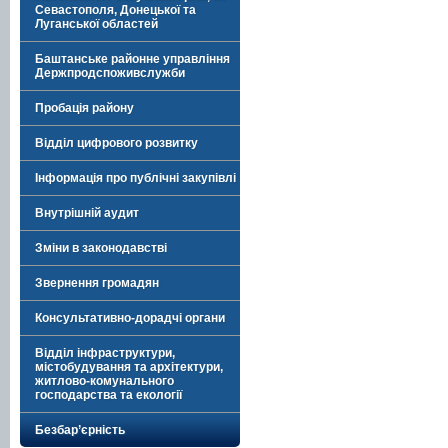
Севастополя, Донецької та
Луганської областей
Баштанське районне управління
Держпродспоживслужби
Пробація району
Відділ цифрового розвитку
Інформація про публічні закупівлі
Внутрішній аудит
Зміни в законодавстві
Звернення громадян
Консультативно-дорадчі органи
Відділ інфраструктури,
містобудування та архітектури,
житлово-комунального
господарства та екології
Безбар’єрність