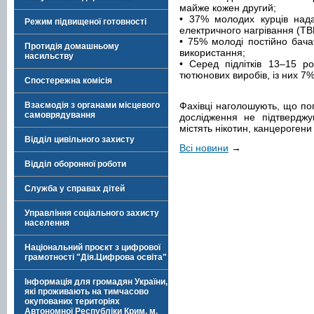
майже кожен другий;
• 37% молодих курців над
Режим підвищеної готовності
електричного нагрівання (ТВ
• 75% молоді постійно бача
Протидія домашньому
використання;
насильству
• Серед підлітків 13–15 р
тютюнових виробів, із них 
Спостережна комісія
Взаємодія з органами місцевого
Фахівці наголошують, що по
самоврядування
дослідження не підтверджу
містять нікотин, канцерогени
Відділ цивільного захисту
Всі новини
→
Відділ оборонної роботи
Служба у справах дітей
Управління соціального захисту
населення
Національний проєкт з цифрової
грамотності "Дія.Цифрова освіта"
Інформація для громадян України,
які проживають на тимчасово
окупованих територіях
Автономної Республіки Крим, м.