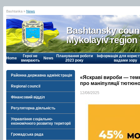
Bashtanka »
News
Bashtansky counc
Mykolayiv region
Герої не
Планування роботи
Інформація для корист
Home
News
вмирають
2023 року
вадами зору
Районна державна адміністрація
«Яскраві вироби — темн
про маніпуляції тютюнов
Regional council
12/08/2025
Фінансовий відділ
Регуляторна діяльність
Управління соціально-
економічного розвитку території
Громадська рада