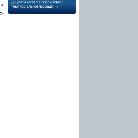
До уваги жителів Горохівської
 з
територіальної громади! »
25