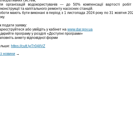
еліоративних систем;
ля організацій водокористувачів — до 50% компенсації вартості робіт
еконструкції та капітального ремонту насосних станцій.
оботи мають бути виконані в період з 1 листопада 2024 року по 31 жовтня 20
оку.
к подати заявку:
ареєструйтеся або увійдіть у кабінет на
www.dar.gov.ua
ідкрийте програму у розділі «Доступні програми»
аповніть анкету відповідної форми
ільше:
https://cutt.ly/7r04llVZ
сі новини
→