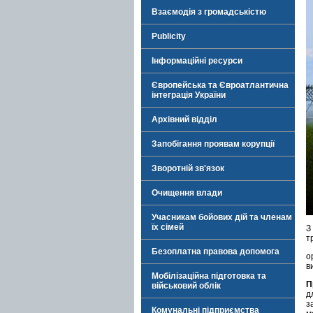
Взаємодія з громадськістю
Publicity
Інформаційні ресурси
Європейська та Євроатлантична
інтеграція України
Архівний відділ
Запобігання проявам корупції
Зворотній зв'язок
Очищення влади
Учасникам бойових дій та членам
їх сімей
З
т
Безоплатна правова допомога
о
в
Мобілізаційна підготовка та
П
військовий облік
д
з
Комунальні підприємства