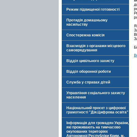
м
д
р
Режим підвищеної готовності
Р
р
Протидія домашньому
насильству
Я
З
В
Спостережна комісія
З
Взаємодія з органами місцевого
Б
самоврядування
В
Відділ цивільного захисту
Відділ оборонної роботи
Служба у справах дітей
Управління соціального захисту
населення
Національний проєкт з цифрової
грамотності "Дія.Цифрова освіта"
Інформація для громадян України,
які проживають на тимчасово
окупованих територіях
Автономної Республіки Крим, м.