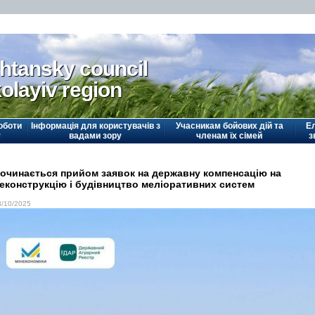
htansky council
olayiv region
оботи
Інформація для користувачів з
Учасникам бойових дій та
Е
у
вадами зору
членам їх сімей
з
очинається прийом заявок на державну компенсацію на
еконструкцію і будівництво меліоративних систем
8/10/2025