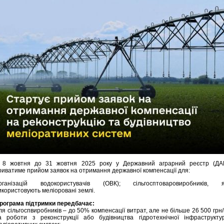
 8 жовтня до 31 жовтня 2025 року у Державний аграрний реєстр (ДА
риватиме прийом заявок на отримання державної компенсації для:
рганізацій водокористувачів (ОВК); сільгосптоваровиробників, я
икористовують меліоровані землі.
рограма підтримки передбачає:
ля сільгоспвиробників – до 50% компенсації витрат, але не більше 26 500 грн/
а роботи з реконструкції або будівництва гідротехнічної інфраструкту