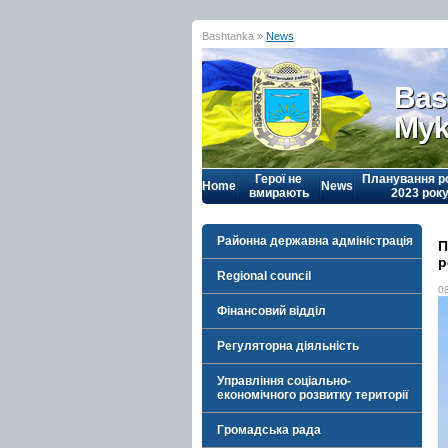
Bashtanka »
News
Bas
Myk
Герої не
Планування р
Home
News
вмирають
2023 рок
Районна державна адміністрація
П
р
Regional council
0
Фінансовий відділ
Регуляторна діяльність
Управління соціально-
економічного розвитку території
Громадська рада