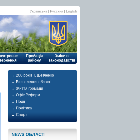
Українська
|
Русский
| English
лектронне
Пробація
Зміни в
вернення
району
законодавстві
→ 200 років Т. Шевченко
→ Визволення області
→ Життя громади
→ Офіс Реформ
→ Події
→ Політика
→ Спорт
NEWS ОБЛАСТI