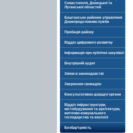
Севастополя, Донецької та
Луганської областей
Баштанське районне управління
Держпродспоживслужби
Пробація району
Відділ цифрового розвитку
Інформація про публічні закупівлі
Внутрішній аудит
Зміни в законодавстві
Звернення громадян
Консультативно-дорадчі органи
Відділ інфраструктури,
містобудування та архітектури,
житлово-комунального
господарства та екології
Безбар’єрність