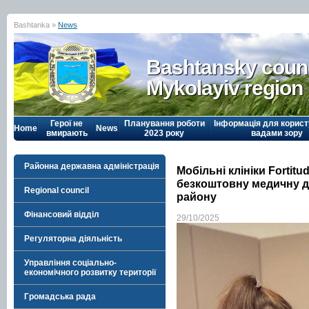
Bashtanka »
News
Bashtansky counc
Mykolayiv region
Герої не
Планування роботи
Інформація для корист
Home
News
вмирають
2023 року
вадами зору
Районна державна адміністрація
Мобільні клініки Forti
безкоштовну медичну 
Regional council
району
Фінансовий відділ
29/10/2025
Регуляторна діяльність
Управління соціально-
економічного розвитку території
Громадська рада