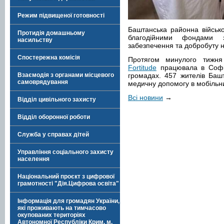
Режим підвищеної готовності
Баштанська районна військо
Протидія домашньому
благодійними фондами 
насильству
забезпечення та добробуту 
Спостережна комісія
Протягом минулого тижн
Fortitude
працювала в Софіїв
Взаємодія з органами місцевого
громадах. 457 жителів Баш
самоврядування
медичну допомогу в мобільних
Всі новини
→
Відділ цивільного захисту
Відділ оборонної роботи
Служба у справах дітей
Управління соціального захисту
населення
Національний проєкт з цифрової
грамотності "Дія.Цифрова освіта"
Інформація для громадян України,
які проживають на тимчасово
окупованих територіях
Автономної Республіки Крим, м.