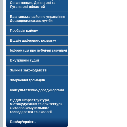
Севастополя, Донецької та
Луганської областей
Баштанське районне управління
Держпродспоживслужби
Пробація району
Відділ цифрового розвитку
Інформація про публічні закупівлі
Внутрішній аудит
Зміни в законодавстві
Звернення громадян
Консультативно-дорадчі органи
Відділ інфраструктури,
містобудування та архітектури,
житлово-комунального
господарства та екології
Безбар’єрність