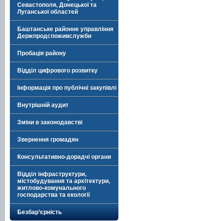
Севастополя, Донецької та
Луганської областей
Баштанське районне управління
Держпродспоживслужби
Пробація району
Відділ цифрового розвитку
Інформація про публічні закупівлі
Внутрішній аудит
Зміни в законодавстві
Звернення громадян
Консультативно-дорадчі органи
Відділ інфраструктури,
містобудування та архітектури,
житлово-комунального
господарства та екології
Безбар’єрність