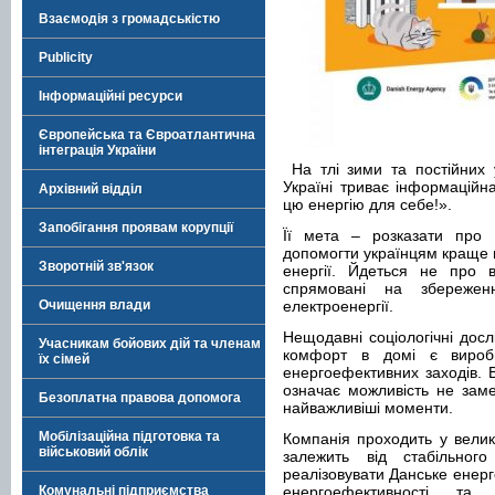
Взаємодія з громадськістю
Publicity
Інформаційні ресурси
Європейська та Євроатлантична
інтеграція України
На тлі зими та постійних у
Україні триває інформаційн
Архівний відділ
цю енергію для себе!».
Запобігання проявам корупції
Її мета – розказати про з
допомогти українцям краще 
Зворотній зв'язок
енергії. Йдеться не про в
спрямовані на збережен
Очищення влади
електроенергії.
Нещодавні соціологічні дос
Учасникам бойових дій та членам
комфорт в домі є вироб
їх сімей
енергоефективних заходів. 
означає можливість не заме
Безоплатна правова допомога
найважливіші моменти.
Мобілізаційна підготовка та
Компанія проходить у велики
військовий облік
залежить від стабільного 
реалізовувати Данське енерг
Комунальні підприємства
енергоефективності та 