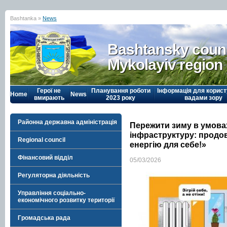
Bashtanka »
News
Bashtansky counc
Mykolayiv region
Герої не
Планування роботи
Інформація для корист
Home
News
вмирають
2023 року
вадами зору
Районна державна адміністрація
Пережити зиму в умовах
інфраструктуру: продо
Regional council
енергію для себе!»
Фінансовий відділ
05/03/2026
Регуляторна діяльність
Управління соціально-
економічного розвитку території
Громадська рада