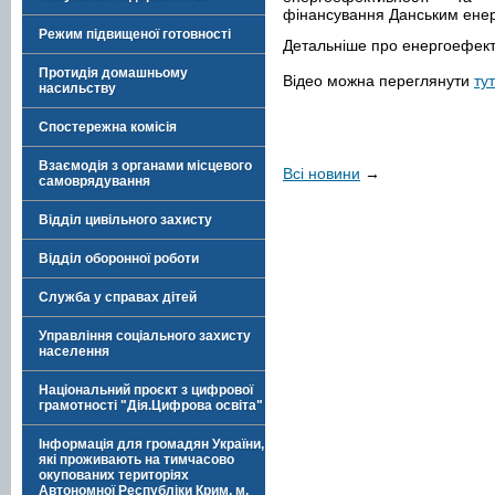
фінансування Данським енер
Режим підвищеної готовності
Детальніше про енергоефект
Протидія домашньому
Відео можна переглянути
тут
насильству
Спостережна комісія
Взаємодія з органами місцевого
Всі новини
→
самоврядування
Відділ цивільного захисту
Відділ оборонної роботи
Служба у справах дітей
Управління соціального захисту
населення
Національний проєкт з цифрової
грамотності "Дія.Цифрова освіта"
Інформація для громадян України,
які проживають на тимчасово
окупованих територіях
Автономної Республіки Крим, м.