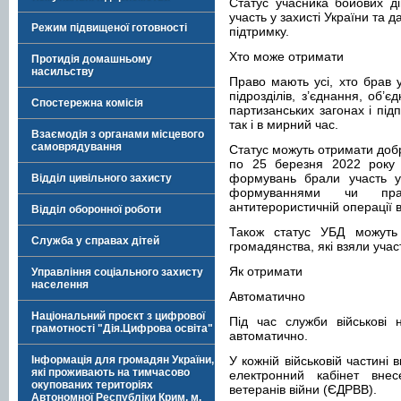
Статус учасника бойових д
участь у захисті України та д
Режим підвищеної готовності
підтримку.
Хто може отримати
Протидія домашньому
насильству
Право мають усі, хто брав у
підрозділів, з’єднання, об’єд
Спостережна комісія
партизанських загонах і під
так і в мирний час.
Взаємодія з органами місцевого
самоврядування
Статус можуть отримати добр
по 25 березня 2022 року 
формувань брали участь у 
Відділ цивільного захисту
формуваннями чи пра
антитерористичній операції 
Відділ оборонної роботи
Також статус УБД можуть
Служба у справах дітей
громадянства, які взяли учас
Як отримати
Управління соціального захисту
населення
Автоматично
Національний проєкт з цифрової
Під час служби військові
грамотності "Дія.Цифрова освіта"
автоматично.
Інформація для громадян України,
У кожній військовій частині
які проживають на тимчасово
електронний кабінет вне
окупованих територіях
ветеранів війни (ЄДРВВ).
Автономної Республіки Крим, м.