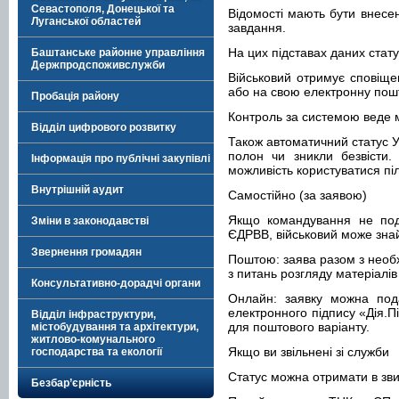
Севастополя, Донецької та
Відомості мають бути внесен
Луганської областей
завдання.
На цих підставах даних стат
Баштанське районне управління
Держпродспоживслужби
Військовий отримує сповіще
або на свою електронну пош
Пробація району
Контроль за системою веде м
Відділ цифрового розвитку
Також автоматичний статус У
полон чи зникли безвісти.
Інформація про публічні закупівлі
можливість користуватися пі
Внутрішній аудит
Самостійно (за заявою)
Якщо командування не под
Зміни в законодавстві
ЄДРВВ, військовий може зна
Звернення громадян
Поштою: заява разом з необх
з питань розгляду матеріалів
Консультативно-дорадчі органи
Онлайн: заявку можна под
електронного підпису «Дія.Пі
Відділ інфраструктури,
для поштового варіанту.
містобудування та архітектури,
житлово-комунального
Якщо ви звільнені зі служби
господарства та екології
Статус можна отримати в зви
Безбар’єрність