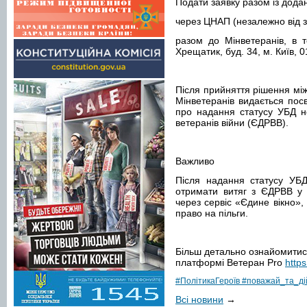
Подати заявку разом із дода
через ЦНАП (незалежно від з
разом до Мінветеранів, в 
Хрещатик, буд. 34, м. Київ, 0
Після прийняття рішення між
Мінветеранів видається пос
про надання статусу УБД н
ветеранів війни (ЄДРВВ).
Важливо
Після надання статусу УБД
отримати витяг з ЄДРВВ у 
через сервіс «Єдине вікно»,
право на пільги.
Більш детально ознайомитис
платформі Ветеран Pro
https
#ПолітикаГероїв
#поважай_та_ді
Всі новини
→