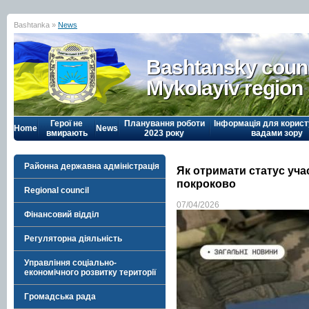
Bashtanka »
News
Bashtansky counc
Mykolayiv region
Герої не
Планування роботи
Інформація для корист
Home
News
вмирають
2023 року
вадами зору
Районна державна адміністрація
Як отримати статус уча
покроково
Regional council
07/04/2026
Фінансовий відділ
Регуляторна діяльність
Управління соціально-
економічного розвитку території
Громадська рада