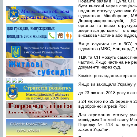
Подайте заяву в ТЦК та СП, 
бути внесені через спеціаль
надання статусу учасника бо
відомствах: Міноборони, МВС
Держприкордонслужбі, ДС
органах та інших структура
зверніться до комісії того в
військова частина або підроз
Якщо служили не в ЗСУ, зв
відомства (МВС, Нацгвардії,
ТЦК та СП можуть самостійно
частині. Якщо частина не р
документи через суд.
Комісія розглядає матеріали 
Якщо ви захищали Україну у
до 23 лютого 2018 року в ан
з 24 лютого по 25 березня 20
від збройної агресії Росії
Для отримання статусу уча
міжвідомчої комісії заяву Мі
Порядку № 413 та документ
захисті України.