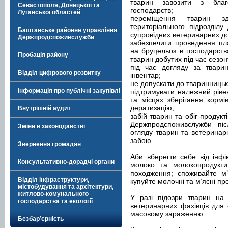
тварин завозити з благ
Севастополя, Донецької та
господарств;
Луганської областей
переміщення тварин зд
територіального підрозділ
Баштанське районне управління
супровідних ветеринарних до
Держпродспоживслужби
забезпечити проведення пл
на бруцельоз в господарств
Пробація району
тварин добутих під час сезо
під час догляду за твари
Відділ цифрового розвитку
інвентар;
не допускати до тваринницьк
Інформація про публічні закупівлі
підтримувати належний ріве
та місцях зберігання кормі
дератизацію;
Внутрішній аудит
забій тварин та обіг продукт
Держпродспоживслужби пі
Зміни в законодавстві
огляду тварин та ветеринарн
забою.
Звернення громадян
Аби вберегти себе від інф
Консультативно-дорадчі органи
молоко та молокопродукти
походження; споживайте м’
Відділ інфраструктури,
купуйте молочні та м’ясні пр
містобудування та архітектури,
житлово-комунального
У разі підозри тварин на 
господарства та екології
ветеринарних фахівців для 
масовому зараженню.
Безбар’єрність