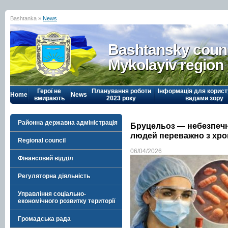
Bashtanka »
News
Bashtansky counc
Mykolayiv region
Герої не
Планування роботи
Інформація для корист
Home
News
вмирають
2023 року
вадами зору
Районна державна адміністрація
Бруцельоз — небезпечн
людей переважно з хро
Regional council
06/04/2026
Фінансовий відділ
Регуляторна діяльність
Управління соціально-
економічного розвитку території
Громадська рада