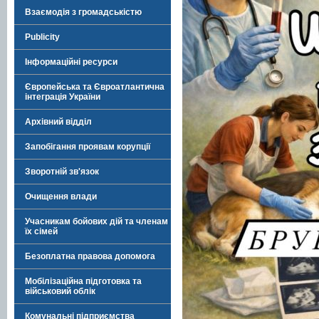
Взаємодія з громадськістю
Publicity
Інформаційні ресурси
Європейська та Євроатлантична
інтеграція України
Архівний відділ
Запобігання проявам корупції
Зворотній зв'язок
Очищення влади
Учасникам бойових дій та членам
їх сімей
Безоплатна правова допомога
Мобілізаційна підготовка та
військовий облік
Комунальні підприємства