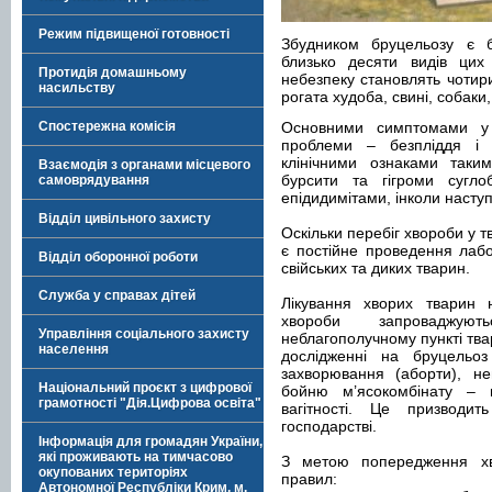
Режим підвищеної готовності
Збудником бруцельозу є ба
близько десяти видів цих
Протидія домашньому
небезпеку становлять чотири 
насильству
рогата худоба, свині, собаки,
Спостережна комісія
Основними симптомами у 
проблеми – безпліддя і 
клінічними ознаками такими
Взаємодія з органами місцевого
бурсити та гігроми сугло
самоврядування
епідидимітами, інколи наступ
Відділ цивільного захисту
Оскільки перебіг хвороби у 
є постійне проведення лабо
Відділ оборонної роботи
свійських та диких тварин.
Служба у справах дітей
Лікування хворих тварин 
хвороби запроваджую
Управління соціального захисту
неблагополучному пункті твар
населення
дослідженні на бруцельоз
захворювання (аборти), не
Національний проєкт з цифрової
бойню м’ясокомбінату – н
грамотності "Дія.Цифрова освіта"
вагітності. Це призводи
господарстві.
Інформація для громадян України,
які проживають на тимчасово
З метою попередження хв
окупованих територіях
правил:
Автономної Республіки Крим, м.