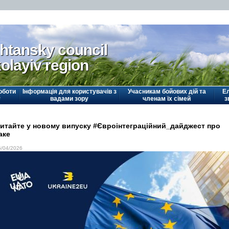
htansky council
olayiv region
оботи
Інформація для користувачів з
Учасникам бойових дій та
Е
у
вадами зору
членам їх сімей
з
итайте у новому випуску #Євроінтеграційний_дайджест про
аке
5/04/2026