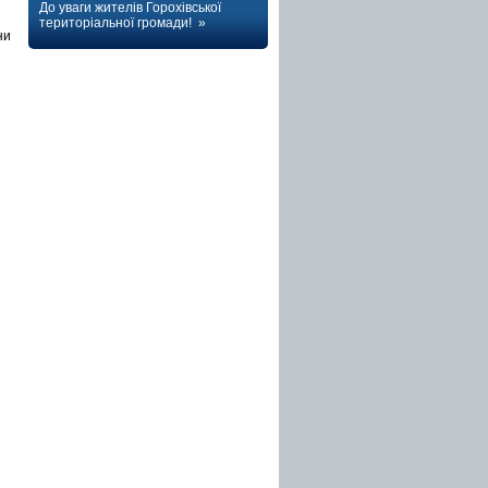
До уваги жителів Горохівської
територіальної громади! »
ни