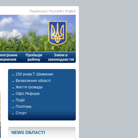
Українська
|
Русский
| English
лектронне
Пробація
Зміни в
вернення
району
законодавстві
→ 200 років Т. Шевченко
→ Визволення області
→ Життя громади
→ Офіс Реформ
→ Події
→ Політика
→ Спорт
NEWS ОБЛАСТI