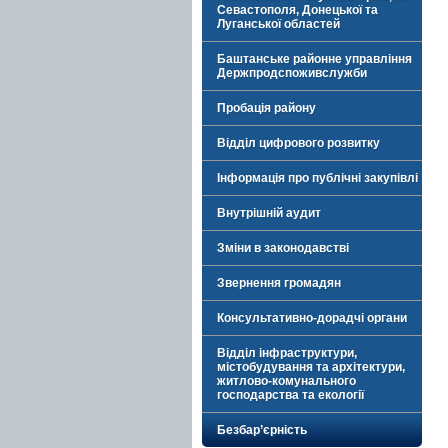
Севастополя, Донецької та
Луганської областей
Баштанське районне управління
Держпродспоживслужби
Пробація району
Відділ цифрового розвитку
Інформація про публічні закупівлі
Внутрішній аудит
Зміни в законодавстві
Звернення громадян
Консультативно-дорадчі органи
Відділ інфраструктури,
містобудування та архітектури,
житлово-комунального
господарства та екології
Безбар’єрність