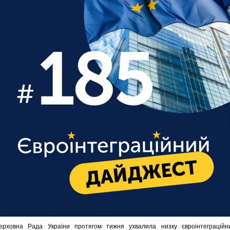
ерховна Рада України протягом тижня ухвалила низку євроінтеграційн