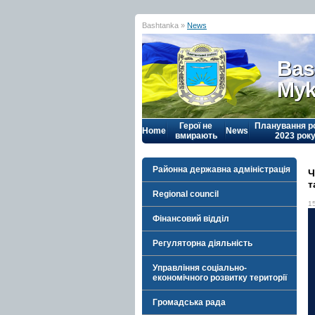
Bashtanka »
News
Bas
Myk
Герої не
Планування р
Home
News
вмирають
2023 рок
Районна державна адміністрація
Ч
т
Regional council
1
Фінансовий відділ
Регуляторна діяльність
Управління соціально-
економічного розвитку території
Громадська рада