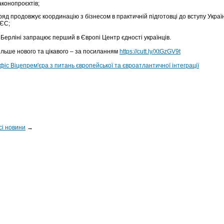
аконопроєктів;
ряд продовжує координацію з бізнесом в практичній підготовці до вступу Украї
 ЄС;
 Берліні запрацює перший в Європі Центр єдності українців.
ільше нового та цікавого – за посиланням
https://cutt.ly/XtGzGV9t
фіс Віцепрем'єра з питань європейської та євроатлантичної інтеграції
сі новини
→