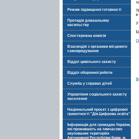
з
Режим підвищеної готовності
У
в
Протидія домашньому
У
насильству
Б
Спостережна комісія
О
Взаємодія з органами місцевого
самоврядування
Відділ цивільного захисту
Відділ оборонної роботи
В
Служба у справах дітей
Управління соціального захисту
населення
Національний проєкт з цифрової
грамотності "Дія.Цифрова освіта"
Інформація для громадян України,
які проживають на тимчасово
окупованих територіях
Автономної Республіки Крим, м.