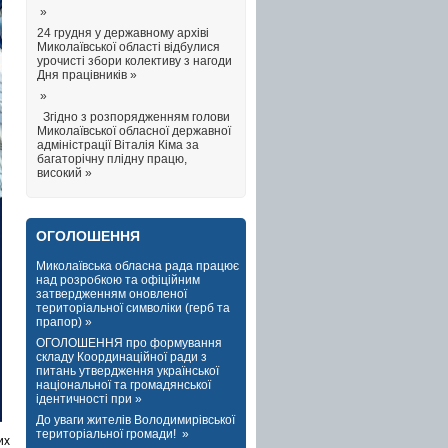
»
24 грудня у державному архіві
Миколаївської області відбулися
урочисті збори колективу з нагоди
Дня працівників »
»
Згідно з розпорядженням голови
Миколаївської обласної державної
адміністрації Віталія Кіма за
багаторічну плідну працю,
високий »
ОГОЛОШЕННЯ
Миколаївська обласна рада працює
над розробкою та офіційним
затвердженням оновленої
територіальної символіки (герб та
прапор) »
ОГОЛОШЕННЯ про формування
складу Координаційної ради з
питань утвердження української
національної та громадянської
ідентичності при »
До уваги жителів Володимирівської
територіальної громади! »
их