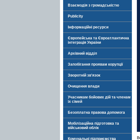
Взаємодія з громадськістю
Publicity
Інформаційні ресурси
Європейська та Євроатлантична
інтеграція України
Архівний відділ
Запобігання проявам корупції
Зворотній зв'язок
Очищення влади
Учасникам бойових дій та членам
їх сімей
Безоплатна правова допомога
Мобілізаційна підготовка та
військовий облік
В
Комунальні підприємства