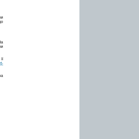
ки
до
За
ки
її
rt-
за