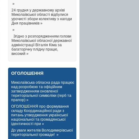
»
24 грудня у державному архіві
Миколаївської області відбулися
урочисті збори колективу з нагоди
Дня працівників »
»
Згідно з розпорядженням голови
Миколаївської обласної державної
адміністрації Віталія Кіма за
багаторічну плідну працю,
високий »
ОГОЛОШЕННЯ
Миколаївська обласна рада працює
над розробкою та офіційним
затвердженням оновленої
територіальної символіки (герб та
прапор) »
ОГОЛОШЕННЯ про формування
складу Координаційної ради з
питань утвердження української
національної та громадянської
ідентичності при »
До уваги жителів Володимирівської
територіальної громади! »