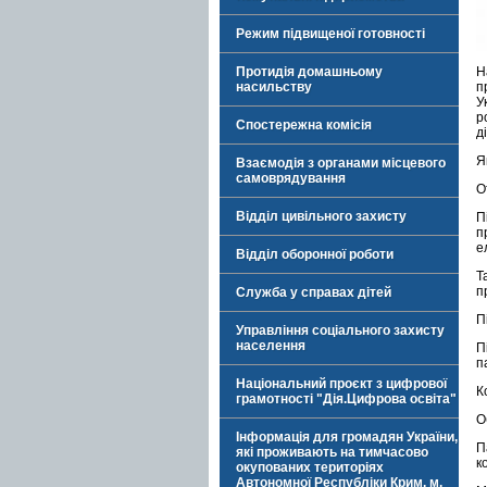
Режим підвищеної готовності
Протидія домашньому
Н
насильству
п
У
р
Спостережна комісія
д
Я
Взаємодія з органами місцевого
самоврядування
О
Відділ цивільного захисту
П
п
е
Відділ оборонної роботи
Т
п
Служба у справах дітей
П
Управління соціального захисту
населення
П
п
Національний проєкт з цифрової
К
грамотності "Дія.Цифрова освіта"
О
Інформація для громадян України,
П
які проживають на тимчасово
к
окупованих територіях
Автономної Республіки Крим, м.