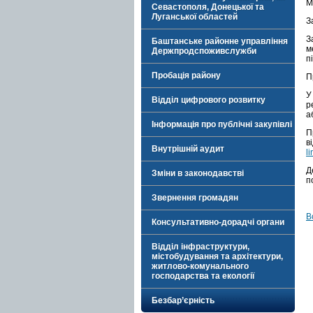
М
Севастополя, Донецької та
Луганської областей
З
З
Баштанське районне управління
м
Держпродспоживслужби
п
Пробація району
П
У
Відділ цифрового розвитку
р
а
Інформація про публічні закупівлі
П
в
Внутрішній аудит
l
Д
Зміни в законодавстві
п
Звернення громадян
В
Консультативно-дорадчі органи
Відділ інфраструктури,
містобудування та архітектури,
житлово-комунального
господарства та екології
Безбар’єрність