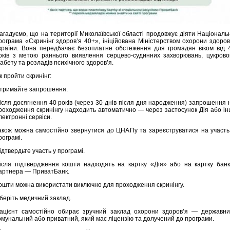
агадуємо, що на території Миколаївської області продовжує діяти Національ
рограма «Скринінг здоров’я 40+», ініційована Міністерством охорони здоров
країни. Вона передбачає безоплатне обстеження для громадян віком від 
оків з метою раннього виявлення серцево-судинних захворювань, цукрово
іабету та розладів психічного здоров’я.
к пройти скринінг:
тримайте запрошення.
ісля досягнення 40 років (через 30 днів після дня народження) запрошення 
роходження скринінгу надходить автоматично — через застосунок Дія або ін
лектронні сервіси.
акож можна самостійно звернутися до ЦНАПу та зареєструватися на участь
рограмі.
ідтвердьте участь у програмі.
ісля підтвердження кошти надходять на картку «Дія» або на картку банк
артнера — ПриватБанк.
ошти можна використати виключно для проходження скринінгу.
беріть медичний заклад.
ацієнт самостійно обирає зручний заклад охорони здоров’я — державни
омунальний або приватний, який має ліцензію та долучений до програми.