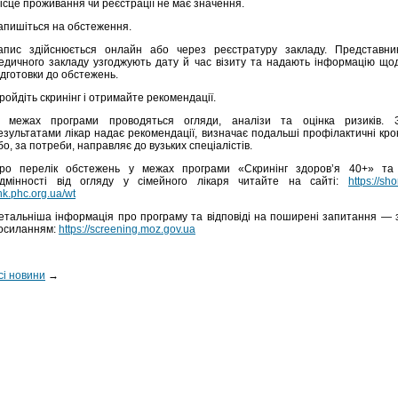
ісце проживання чи реєстрації не має значення.
апишіться на обстеження.
апис здійснюється онлайн або через реєстратуру закладу. Представни
едичного закладу узгоджують дату й час візиту та надають інформацію що
ідготовки до обстежень.
ройдіть скринінг і отримайте рекомендації.
 межах програми проводяться огляди, аналізи та оцінка ризиків. 
езультатами лікар надає рекомендації, визначає подальші профілактичні кро
бо, за потреби, направляє до вузьких спеціалістів.
ро перелік обстежень у межах програми «Скринінг здоров’я 40+» та 
ідмінності від огляду у сімейного лікаря читайте на сайті:
https://sho
ink.phc.org.ua/wt
етальніша інформація про програму та відповіді на поширені запитання — 
осиланням:
https://screening.moz.gov.ua
сі новини
→