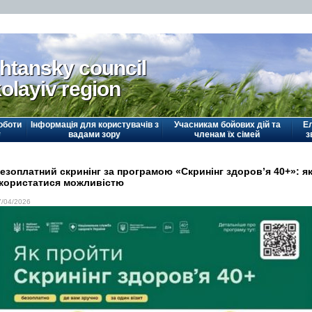
htansky council
olayiv region
оботи
Інформація для користувачів з
Учасникам бойових дій та
Е
у
вадами зору
членам їх сімей
з
езоплатний скринінг за програмою «Скринінг здоров’я 40+»: я
користатися можливістю
7/04/2026