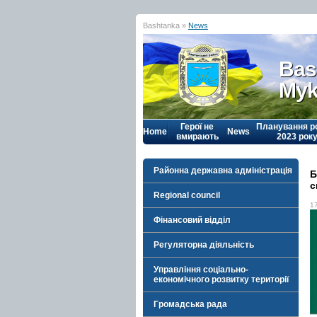
Bashtanka »
News
Bas
Myk
Герої не
Планування р
Home
News
вмирають
2023 рок
Районна державна адміністрація
Б
с
Regional council
1
Фінансовий відділ
Регуляторна діяльність
Управління соціально-
економічного розвитку території
Громадська рада