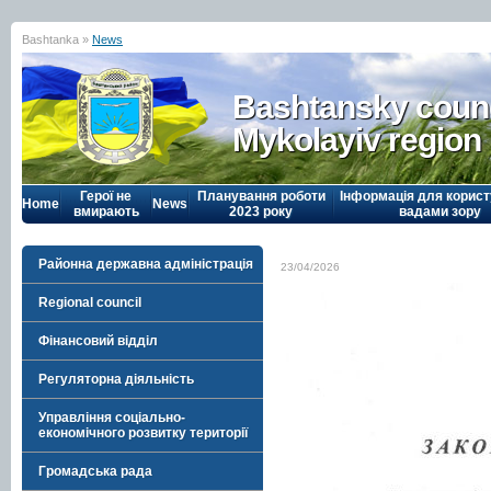
Bashtanka »
News
Bashtansky counc
Mykolayiv region
Герої не
Планування роботи
Інформація для корист
Home
News
вмирають
2023 року
вадами зору
Районна державна адміністрація
23/04/2026
Regional council
Фінансовий відділ
Регуляторна діяльність
Управління соціально-
економічного розвитку території
Громадська рада