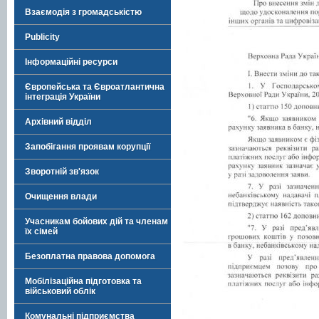
Взаємодія з громадськістю
Publicity
Інформаційні ресурси
Європейська та Євроатлантична
інтеграція України
Архівний відділ
Запобігання проявам корупції
Зворотній зв'язок
Очищення влади
Учасникам бойових дій та членам
їх сімей
Безоплатна правова допомога
Мобілізаційна підготовка та
військовий облік
Комунальні підприємства