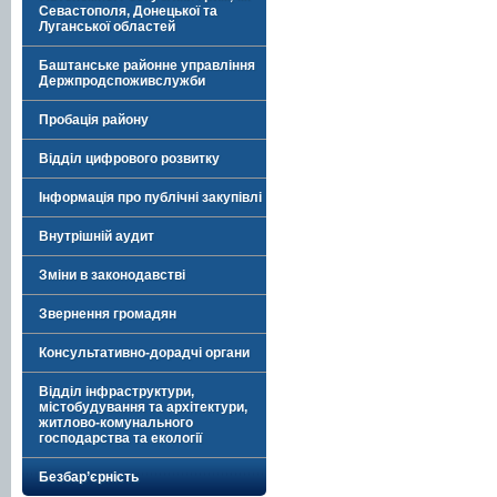
Севастополя, Донецької та
Луганської областей
Баштанське районне управління
Держпродспоживслужби
Пробація району
Відділ цифрового розвитку
Інформація про публічні закупівлі
Внутрішній аудит
Зміни в законодавстві
Звернення громадян
Консультативно-дорадчі органи
Відділ інфраструктури,
містобудування та архітектури,
житлово-комунального
господарства та екології
Безбар’єрність