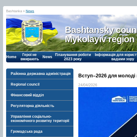
Bashtanka »
News
Bashtansky counc
Mykolayiv region
Герої не
Планування роботи
Інформація для корист
Home
News
вмирають
2023 року
вадами зору
Районна державна адміністрація
Вступ–2026 для молоді з
Regional council
24/04/2026
Фінансовий відділ
Регуляторна діяльність
Управління соціально-
економічного розвитку території
Громадська рада