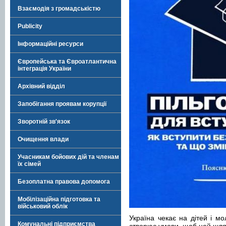
Взаємодія з громадськістю
Publicity
Інформаційні ресурси
Європейська та Євроатлантична
інтеграція України
Архівний відділ
Запобігання проявам корупції
Зворотній зв'язок
Очищення влади
Учасникам бойових дій та членам
їх сімей
Безоплатна правова допомога
Мобілізаційна підготовка та
військовий облік
Україна чекає на дітей і мо
Комунальні підприємства