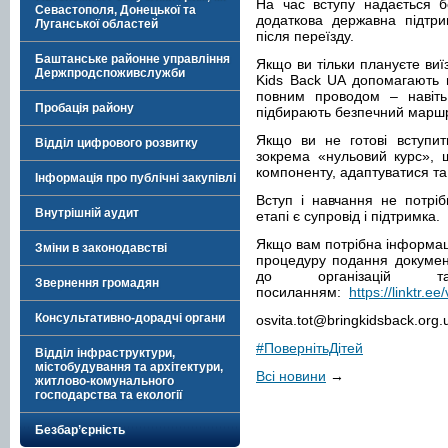
На час вступу надається б
Севастополя, Донецької та
додаткова державна підтри
Луганської областей
після переїзду.
Баштанське районне управління
Якщо ви тільки плануєте виїз
Держпродспоживслужби
Kids Back UA допомагають в
повним проводом – навіть
Пробація району
підбирають безпечний маршр
Якщо ви не готові вступити
Відділ цифрового розвитку
зокрема «нульовий курс», щ
компоненту, адаптуватися та
Інформація про публічні закупівлі
Вступ і навчання не потрі
Внутрішній аудит
етапі є супровід і підтримка.
Якщо вам потрібна інформаці
Зміни в законодавстві
процедуру подання документ
до організацій 
Звернення громадян
посиланням:
https://linktr.ee
Консультативно-дорадчі органи
osvita.tot@bringkidsback.org.
#ПовернітьДітей
Відділ інфраструктури,
містобудування та архітектури,
Всі новини
→
житлово-комунального
господарства та екології
Безбар’єрність