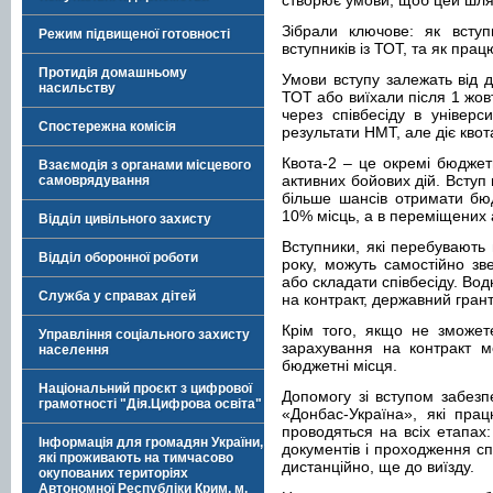
створює умови, щоб цей шля
Зібрали ключове: як вступ
Режим підвищеної готовності
вступників із ТОТ, та як прац
Протидія домашньому
Умови вступу залежать від д
насильству
ТОТ або виїхали після 1 жов
через співбесіду в універс
Спостережна комісія
результати НМТ, але діє квот
Квота-2 – це окремі бюджетн
Взаємодія з органами місцевого
активних бойових дій. Вступ
самоврядування
більше шансів отримати бюд
10% місць, а в переміщених
Відділ цивільного захисту
Вступники, які перебувають
Відділ оборонної роботи
року, можуть самостійно зв
або складати співбесіду. Вод
Служба у справах дітей
на контракт, державний гран
Крім того, якщо не зможет
Управління соціального захисту
зарахування на контракт 
населення
бюджетні місця.
Національний проєкт з цифрової
Допомогу зі вступом забезп
грамотності "Дія.Цифрова освіта"
«Донбас-Україна», які пра
проводяться на всіх етапах:
Інформація для громадян України,
документів і проходження сп
які проживають на тимчасово
дистанційно, ще до виїзду.
окупованих територіях
Автономної Республіки Крим, м.