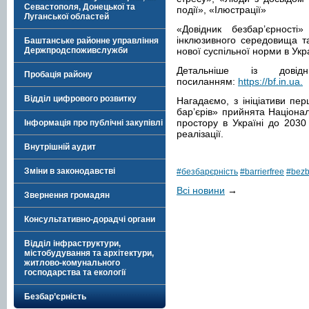
Севастополя, Донецької та
події», «Ілюстрації»
Луганської областей
«Довідник безбар’єрност
інклюзивного середовища т
Баштанське районне управління
Держпродспоживслужби
нової суспільної норми в Укра
Детальніше із дові
Пробація району
посиланням:
https://bf.in.ua.
Відділ цифрового розвитку
Нагадаємо, з ініціативи пе
барʼєрів» прийнята Націонал
простору в Україні до 2030
Інформація про публічні закупівлі
реалізації.
Внутрішній аудит
Зміни в законодавстві
#безбарєрність
#barrierfree
#bezb
Всі новини
→
Звернення громадян
Консультативно-дорадчі органи
Відділ інфраструктури,
містобудування та архітектури,
житлово-комунального
господарства та екології
Безбар’єрність