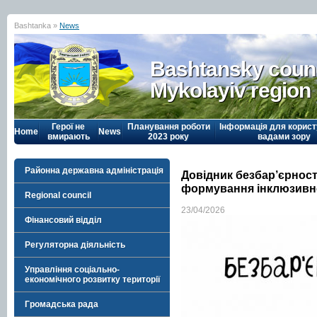
Bashtanka »
News
Bashtansky counc
Mykolayiv region
Герої не
Планування роботи
Інформація для корист
Home
News
вмирають
2023 року
вадами зору
Районна державна адміністрація
Довідник безбар’єрност
формування інклюзивног
Regional council
23/04/2026
Фінансовий відділ
Регуляторна діяльність
Управління соціально-
економічного розвитку території
Громадська рада