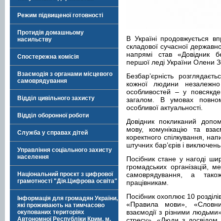
Режим підвищеної готовності
Протидія домашньому
В Україні продовжується вп
насильству
складової сучасної державно
напрямі став «Довідник бе
Спостережна комісія
першої леді України Олени З
Взаємодія з органами місцевого
Безбар’єрність розглядаєт
самоврядування
кожної людини незалежно 
особливостей – у повсякден
Відділ цивільного захисту
загалом. В умовах повно
особливої актуальності.
Відділ оборонної роботи
Довідник покликаний допом
мову, комунікацію та взає
Служба у справах дітей
коректного спілкування, нап
штучних бар’єрів і виключень
Управління соціального захисту
населення
Посібник стане у нагоді ши
громадських організацій, ме
Національний проєкт з цифрової
самоврядування, а тако
грамотності "Дія.Цифрова освіта"
працівникам.
Посібник охоплює 10 розділів
Інформація для громадян України,
«Правила мови», «Словни
які проживають на тимчасово
взаємодії з різними людьми»
окупованих територіях
Автономної Республіки Крим, м.
стресу», «Люди з досвідом в