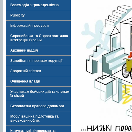
Взаємодія з громадськістю
Publicity
Інформаційні ресурси
Європейська та Євроатлантична
інтеграція України
Архівний відділ
Запобігання проявам корупції
Зворотній зв'язок
Очищення влади
Учасникам бойових дій та членам
їх сімей
Безоплатна правова допомога
Мобілізаційна підготовка та
військовий облік
Комунальні підприємства