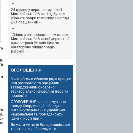
»
24 грудня у державному архіві
Миколаївської області відбулися
урочисті збори колективу з нагоди
Дня працівників »
»
Згідно з розпорядженням голови
Миколаївської обласної державної
адміністрації Віталія Кіма за
багаторічну плідну працю,
го
високий »
и.
та
ОГОЛОШЕННЯ
го
Миколаївська обласна рада працює
над розробкою та офіційним
затвердженням оновленої
територіальної символіки (герб та
прапор) »
ОГОЛОШЕННЯ про формування
складу Координаційної ради з
питань утвердження української
тя
національної та громадянської
і.
ідентичності при »
ок
е,
До уваги жителів Володимирівської
територіальної громади! »