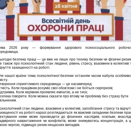
ема 2026 року — формування здорового психосоціального робочо
ередовища.
ьогодні безпека праці — це вже не лише про техніку безпеки чи фізичні ризик
е також про психологічний стан людини, рівень стресу, взаємини в колективі 
ідчуття захищеності на роботі.
ля нашої країни тема психологічної безпеки останнім часом набула особливо
місту.
творення сприятливого середовища — це насамперед:
іткість. Коли працівник розуміє свої обов’язки і не боїться сюрпризів;
ідтримка. Коли керівник проявляє емпатію, а не тиск;
езпека говорити. Коли можна сказати про втому чи проблему без страху бути
вільненим.
сихологічний стан людини, взаємини у колективі, запобігання стресу та відчут
ахищеності на роботі наразі розглядаються як важливі складники безпеки прац
ехтування ними може призводити до фізичних наслідків, оскільки, внаслід
адмірного навантаження чи конфліктів, може знижуватись концентрація, а ц
воєю чергою, підвищує ризик нещасних випадків.