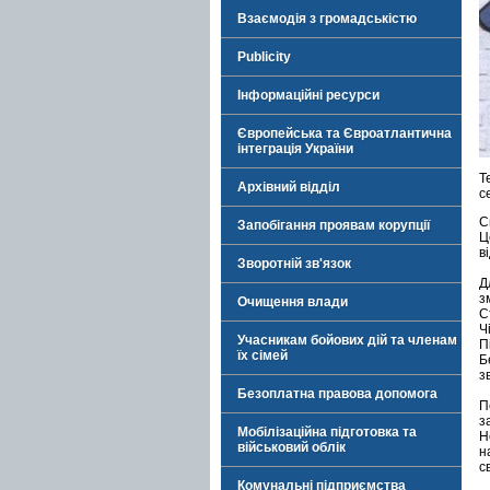
Взаємодія з громадськістю
Publicity
Інформаційні ресурси
Європейська та Євроатлантична
інтеграція України
Т
Архівний відділ
с
С
Запобігання проявам корупції
Ц
в
Зворотній зв'язок
Д
з
Очищення влади
С
Ч
Учасникам бойових дій та членам
П
їх сімей
Б
з
Безоплатна правова допомога
П
з
Мобілізаційна підготовка та
Н
військовий облік
н
с
Комунальні підприємства