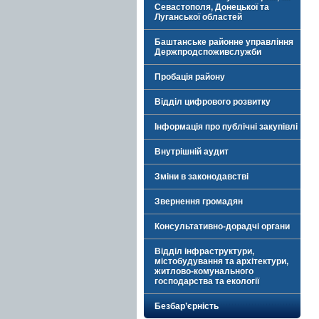
Севастополя, Донецької та
Луганської областей
Баштанське районне управління
Держпродспоживслужби
Пробація району
Відділ цифрового розвитку
Інформація про публічні закупівлі
Внутрішній аудит
Зміни в законодавстві
Звернення громадян
Консультативно-дорадчі органи
Відділ інфраструктури,
містобудування та архітектури,
житлово-комунального
господарства та екології
Безбар’єрність