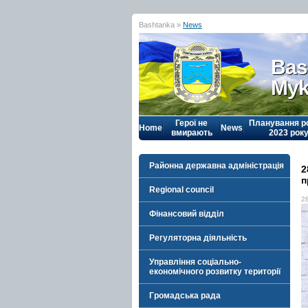
Bashtanka »
News
Bas
Myk
Герої не
Планування р
Home
News
вмирають
2023 рок
Районна державна адміністрація
2
п
Regional council
2
Фінансовий відділ
Регуляторна діяльність
Управління соціально-
економічного розвитку території
Громадська рада