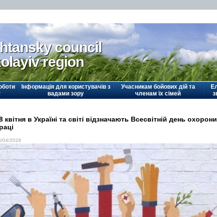
htansky council
olayiv region
оботи
Інформація для користувачів з
Учасникам бойових дій та
Е
у
вадами зору
членам їх сімей
з
8 квітня в Україні та світі відзначають Всесвітній день охорони
раці
8/04/2026