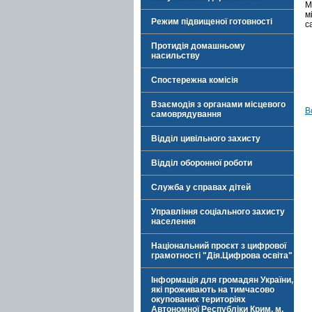
М
м
Режим підвищеної готовності
с
Протидія домашньому
насильству
Спостережна комісія
Взаємодія з органами місцевого
В
самоврядування
Відділ цивільного захисту
Відділ оборонної роботи
Служба у справах дітей
Управління соціального захисту
населення
Національний проєкт з цифрової
грамотності "Дія.Цифрова освіта"
Інформація для громадян України,
які проживають на тимчасово
окупованих територіях
Автономної Республіки Крим, м.