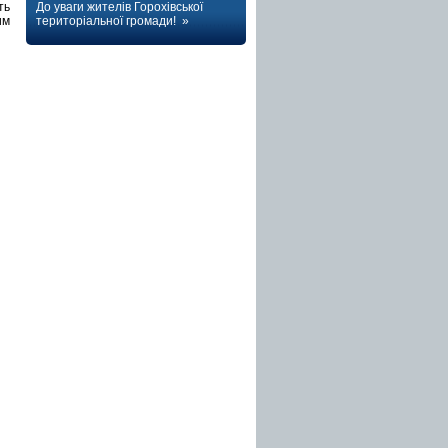
До уваги жителів Горохівської
ть
територіальної громади! »
им