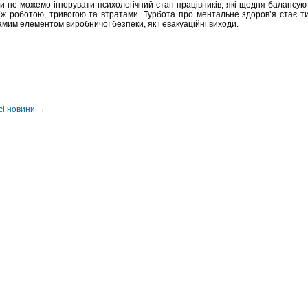
и не можемо ігнорувати психологічний стан працівників, які щодня балансую
іж роботою, тривогою та втратами. Турбота про ментальне здоров’я стає т
амим елементом виробничої безпеки, як і евакуаційні виходи.
сі новини
→