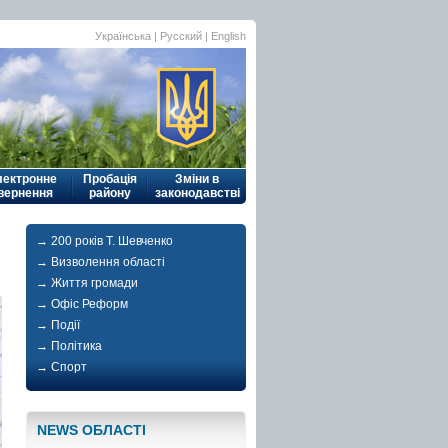
Українська
|
Русский
| English
лектронне
Пробація
Зміни в
вернення
району
законодавстві
→ 200 років Т. Шевченко
→ Визволення області
→ Життя громади
→ Офіс Реформ
→ Події
→ Політика
→ Спорт
NEWS ОБЛАСТI