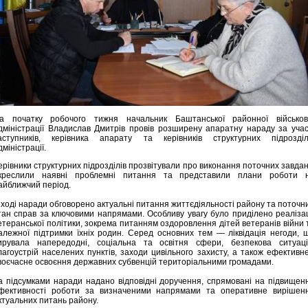
а початку робочого тижня начальник Баштанської районної військов
дміністрації Владислав Дмитрів провів розширену апаратну нараду за учас
аступників, керівника апарату та керівників структурних підрозділ
дміністрації.
ерівники структурних підрозділів прозвітували про виконання поточних завдан
креслили наявні проблемні питання та представили плани роботи 
айближчий період.
 ході наради обговорено актуальні питання життєдіяльності району та поточн
тан справ за ключовими напрямами. Особливу увагу було приділено реалізац
етеранської політики, зокрема питанням оздоровлення дітей ветеранів війни 
алежної підтримки їхніх родин. Серед основних тем — ліквідація негоди, 
ирувала напередодні, соціальна та освітня сфери, безпекова ситуаці
лагоустрій населених пунктів, заходи цивільного захисту, а також ефективне
воєчасне освоєння державних субвенцій територіальними громадами.
а підсумками наради надано відповідні доручення, спрямовані на підвищен
фективності роботи за визначеними напрямами та оперативне вирішен
ктуальних питань району.