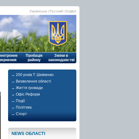
Українська
|
Русский
| English
лектронне
Пробація
Зміни в
вернення
району
законодавстві
→ 200 років Т. Шевченко
→ Визволення області
→ Життя громади
→ Офіс Реформ
→ Події
→ Політика
→ Спорт
NEWS ОБЛАСТI