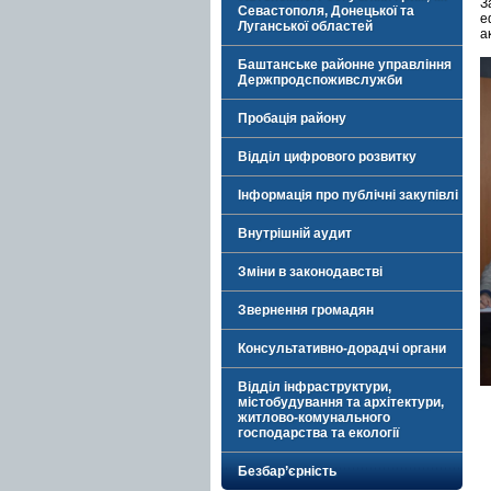
З
Севастополя, Донецької та
е
Луганської областей
а
Баштанське районне управління
Держпродспоживслужби
Пробація району
Відділ цифрового розвитку
Інформація про публічні закупівлі
Внутрішній аудит
Зміни в законодавстві
Звернення громадян
Консультативно-дорадчі органи
Відділ інфраструктури,
містобудування та архітектури,
житлово-комунального
господарства та екології
Безбар’єрність