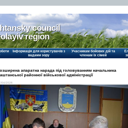
htansky council
olayiv region
оботи
Інформація для користувачів з
Учасникам бойових дій та
Е
у
вадами зору
членам їх сімей
з
озширена апаратна нарада під головуванням начальника
аштанської районної військової адміністрації
7/04/2026