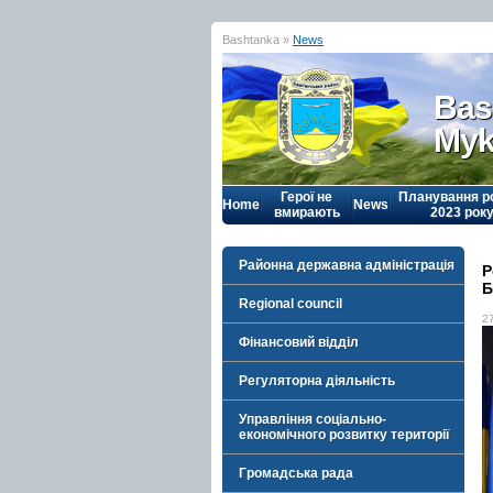
Bashtanka »
News
Bas
Myk
Герої не
Планування р
Home
News
вмирають
2023 рок
Районна державна адміністрація
Р
Б
Regional council
2
Фінансовий відділ
Регуляторна діяльність
Управління соціально-
економічного розвитку території
Громадська рада