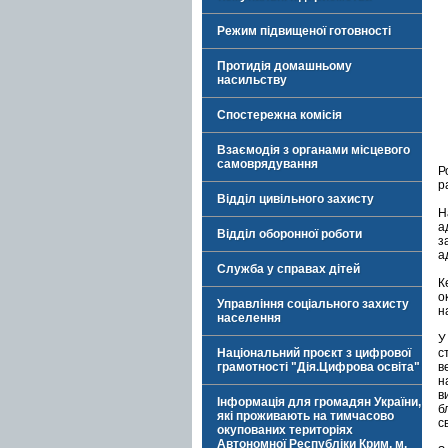
Режим підвищеної готовності
Протидія домашньому
насильству
Спостережна комісія
Взаємодія з органами місцевого
самоврядування
Р
р
Відділ цивільного захисту
Н
а
Відділ оборонної роботи
з
а
Служба у справах дітей
К
о
Управління соціального захисту
н
населення
У
Національний проєкт з цифрової
с
грамотності "Дія.Цифрова освіта"
в
н
в
Інформація для громадян України,
б
які проживають на тимчасово
с
окупованих територіях
Автономної Республіки Крим, м.