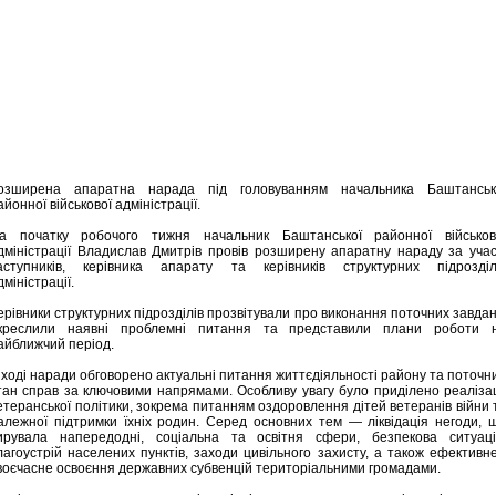
озширена апаратна нарада під головуванням начальника Баштанськ
айонної військової адміністрації.
а початку робочого тижня начальник Баштанської районної військов
дміністрації Владислав Дмитрів провів розширену апаратну нараду за учас
аступників, керівника апарату та керівників структурних підрозділ
дміністрації.
ерівники структурних підрозділів прозвітували про виконання поточних завдан
креслили наявні проблемні питання та представили плани роботи 
айближчий період.
 ході наради обговорено актуальні питання життєдіяльності району та поточн
тан справ за ключовими напрямами. Особливу увагу було приділено реалізац
етеранської політики, зокрема питанням оздоровлення дітей ветеранів війни 
алежної підтримки їхніх родин. Серед основних тем — ліквідація негоди, 
ирувала напередодні, соціальна та освітня сфери, безпекова ситуаці
лагоустрій населених пунктів, заходи цивільного захисту, а також ефективне
воєчасне освоєння державних субвенцій територіальними громадами.