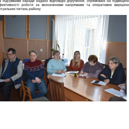
а підсумками наради надано відповідні доручення, спрямовані на підвищен
фективності роботи за визначеними напрямами та оперативне вирішен
ктуальних питань району.