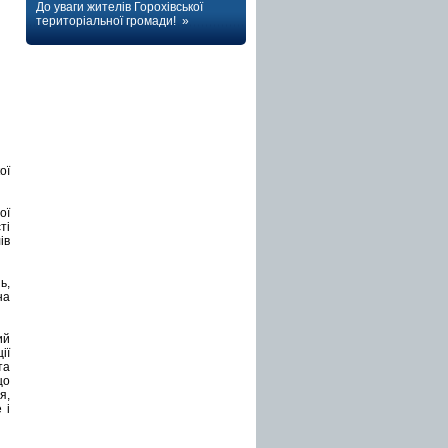
До уваги жителів Горохівської
територіальної громади! »
ої
ої
ті
ів
ь,
на
ий
ії
та
що
я,
 і