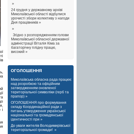
»
24 грудня у державному архіві
Миколаївської області відбулися
урочисті збори колективу з нагоди
Дня працівників »
»
Згідно з розпорядженням голови
Миколаївської обласної державної
адміністрації Віталія Кіма за
багаторічну плідну працю,
високий »
ої
ті
ів
ОГОЛОШЕННЯ
ь,
на
Миколаївська обласна рада працює
над розробкою та офіційним
затвердженням оновленої
ий
територіальної символіки (герб та
ії
прапор) »
та
що
ОГОЛОШЕННЯ про формування
я,
складу Координаційної ради з
 і
питань утвердження української
національної та громадянської
ідентичності при »
ня
До уваги жителів Володимирівської
ня
територіальної громади! »