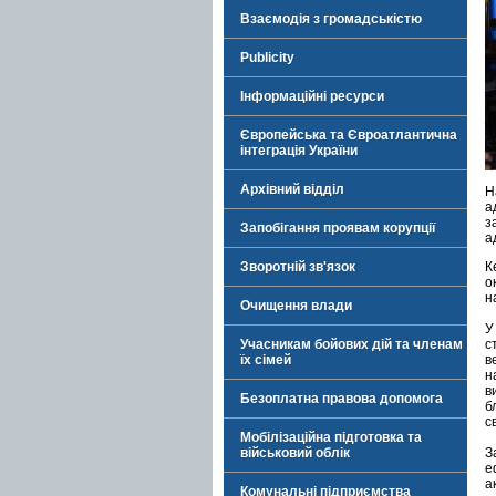
Взаємодія з громадськістю
Publicity
Інформаційні ресурси
Європейська та Євроатлантична
інтеграція України
Архівний відділ
Н
а
з
Запобігання проявам корупції
а
Зворотній зв'язок
К
о
н
Очищення влади
У
Учасникам бойових дій та членам
с
їх сімей
в
н
в
Безоплатна правова допомога
б
с
Мобілізаційна підготовка та
військовий облік
З
е
а
Комунальні підприємства