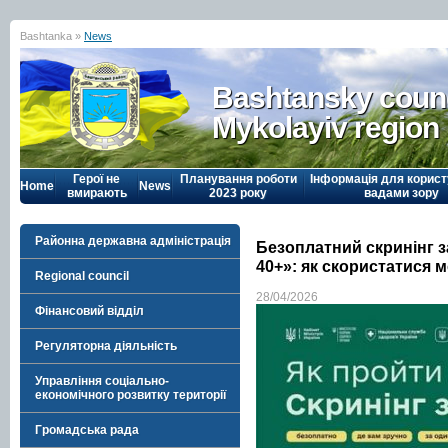
Bashtanka »
News
Bashtansky counc
Mykolayiv region
Герої не
Планування роботи
Інформація для корист
Home
News
вмирають
2023 року
вадами зору
Районна державна адміністрація
Безоплатний скринінг 
40+»: як скористатися 
Regional council
28/04/2026
Фінансовий відділ
Регуляторна діяльність
Управління соціально-
економічного розвитку території
Громадська рада