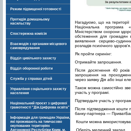
Режим підвищеної готовності
Протидія домашньому
Нагадуємо, що на території 
насильству
Національна програма «С
Міністерством охорони здоро
Спостережна комісія
обстеження для громадян в
виявлення серцево-судинн
Взаємодія з органами місцевого
розладів психічного здоров'я
самоврядування
Як пройти скринінг:
Відділ цивільного захисту
Отримайте запрошення.
Відділ оборонної роботи
Після досягнення 40 років
запрошення на проходженн
Служба у справах дітей
через заявку Дія або інші еле
Також можна самостійно зве
Управління соціального захисту
участь у програмі.
населення
Підтвердьте участь у програм
Національний проєкт з цифрової
грамотності "Дія.Цифрова освіта"
Після підтвердження кошти п
банку-партнера — ПриватБа
Інформація для громадян України,
Кошти можна використовуват
які проживають на тимчасово
окупованих територіях
Оберіть медичний заклад.
Автономної Республіки Крим, м.