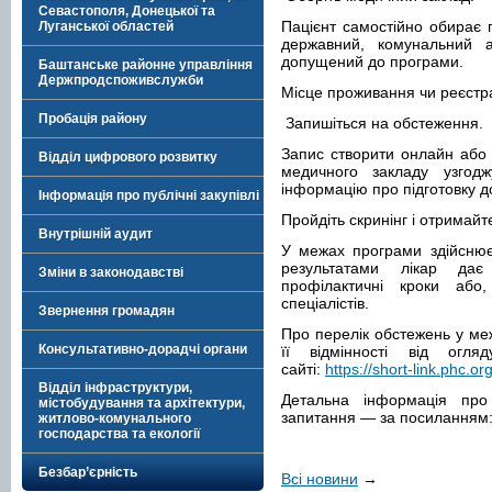
Севастополя, Донецької та
Пацієнт самостійно обирає
Луганської областей
державний, комунальний 
допущений до програми.
Баштанське районне управління
Держпродспоживслужби
Місце проживання чи реєстра
Пробація району
Запишіться на обстеження.
Запис створити онлайн або 
Відділ цифрового розвитку
медичного закладу узгод
інформацію про підготовку д
Інформація про публічні закупівлі
Пройдіть скринінг і отримайт
Внутрішній аудит
У межах програми здійснюєт
результатами лікар дає
Зміни в законодавстві
профілактичні кроки або
спеціалістів.
Звернення громадян
Про перелік обстежень у ме
Консультативно-дорадчі органи
її відмінності від огл
сайті:
https://short-link.phc.or
Відділ інфраструктури,
Детальна інформація про
містобудування та архітектури,
запитання — за посиланням
житлово-комунального
господарства та екології
Безбар’єрність
Всі новини
→