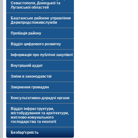
Севастополя, Донецької та
Луганської областей
Баштанське районне управління
Держпродспоживслужби
Пробація району
Відділ цифрового розвитку
Інформація про публічні закупівлі
Внутрішній аудит
Зміни в законодавстві
Звернення громадян
Консультативно-дорадчі органи
Відділ інфраструктури,
містобудування та архітектури,
житлово-комунального
господарства та екології
Безбар’єрність