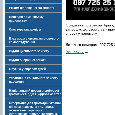
Режим підвищеної готовності
Протидія домашньому
насильству
Обʼєднана штурмова бригад
запрошує до своїх лав - при
Спостережна комісія
внесок у перемогу.
Взаємодія з органами місцевого
самоврядування
Деталі за номером: 097 725 
Відділ цивільного захисту
Всі новини
→
Відділ оборонної роботи
Служба у справах дітей
Управління соціального захисту
населення
Національний проєкт з цифрової
грамотності "Дія.Цифрова освіта"
Інформація для громадян України,
які проживають на тимчасово
окупованих територіях
Автономної Республіки Крим, м.