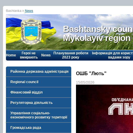
Bashtanka »
News
Bashtansky counc
Mykolayiv region
Герої не
Планування роботи
Інформація для корист
Home
News
вмирають
2023 року
вадами зору
Районна державна адміністрація
ОШБ "Лють"
Regional council
15/05/2026
Фінансовий відділ
Регуляторна діяльність
Управління соціально-
економічного розвитку території
Громадська рада