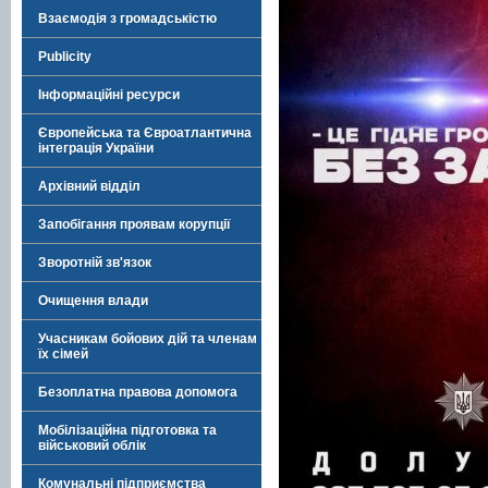
Взаємодія з громадськістю
Publicity
Інформаційні ресурси
Європейська та Євроатлантична
інтеграція України
Архівний відділ
Запобігання проявам корупції
Зворотній зв'язок
Очищення влади
Учасникам бойових дій та членам
їх сімей
Безоплатна правова допомога
Мобілізаційна підготовка та
військовий облік
Комунальні підприємства